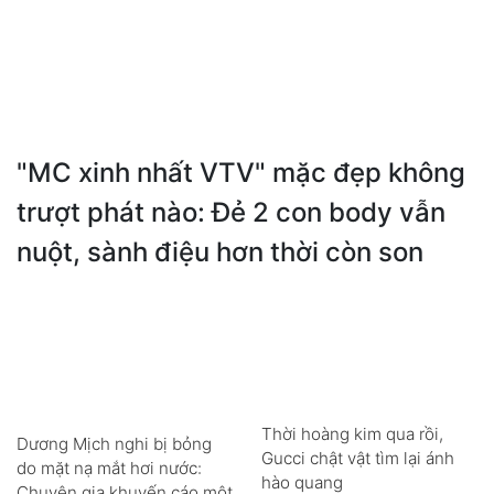
"MC xinh nhất VTV" mặc đẹp không
trượt phát nào: Đẻ 2 con body vẫn
nuột, sành điệu hơn thời còn son
Thời hoàng kim qua rồi,
Dương Mịch nghi bị bỏng
Gucci chật vật tìm lại ánh
do mặt nạ mắt hơi nước:
hào quang
Chuyên gia khuyến cáo một