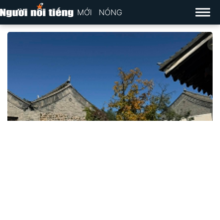
MỚI
NÓNG