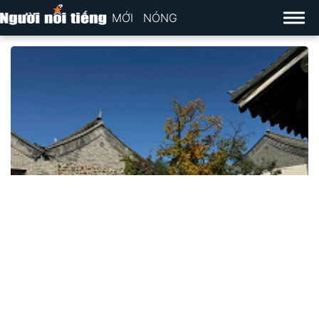
MỚI
NÓNG