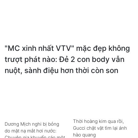
"MC xinh nhất VTV" mặc đẹp không
trượt phát nào: Đẻ 2 con body vẫn
nuột, sành điệu hơn thời còn son
Thời hoàng kim qua rồi,
Dương Mịch nghi bị bỏng
Gucci chật vật tìm lại ánh
do mặt nạ mắt hơi nước:
hào quang
Chuyên gia khuyến cáo một