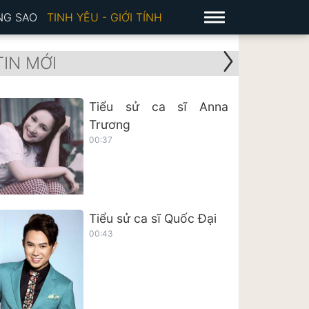
NG SAO
TINH YÊU - GIỚI TÍNH
TIN MỚI
Tiểu sử ca sĩ Anna
Trương
00:37
Tiểu sử ca sĩ Quốc Đại
00:43