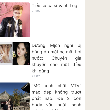
Tiểu sử ca sĩ Vanh Leg
23:35
Dương Mịch nghi bị
bỏng do mặt nạ mắt hơi
nước: Chuyên gia
khuyến cáo một điều
khi dùng
23:07
"MC xinh nhất VTV"
mặc đẹp không trượt
phát nào: Đẻ 2 con
body vẫn nuột, sành