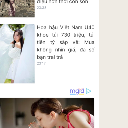
điệu hơn thời còn son
23:38
Hoa hậu Việt Nam U40
khoe túi 730 triệu, túi
tiền tỷ sắp về: Mua
không nhìn giá, đa số
bạn trai trả
23:17