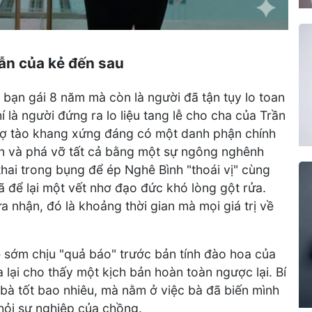
hẫn của kẻ đến sau
à bạn gái 8 năm mà còn là người đã tận tụy lo toan
í là người đứng ra lo liệu tang lễ cho cha của Trần
 vợ tào khang xứng đáng có một danh phận chính
ện và phá vỡ tất cả bằng một sự ngông nghênh
hai trong bụng để ép Nghê Bình "thoái vị" cùng
đã để lại một vết nhơ đạo đức khó lòng gột rửa.
 nhận, đó là khoảng thời gian mà mọi giá trị về
 sớm chịu "quả báo" trước bản tính đào hoa của
lại cho thấy một kịch bản hoàn toàn ngược lại. Bí
bà tốt bao nhiêu, mà nằm ở việc bà đã biến mình
khỏi sự nghiệp của chồng.