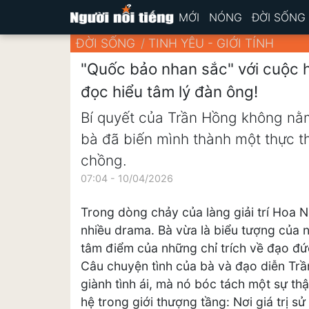
MỚI
NÓNG
ĐỜI SỐNG
ĐỜI SỐNG
TINH YÊU - GIỚI TÍNH
"Quốc bảo nhan sắc" với cuộc h
đọc hiểu tâm lý đàn ông!
Bí quyết của Trần Hồng không nằm
bà đã biến mình thành một thực th
chồng.
07:04 - 10/04/2026
Trong dòng chảy của làng giải trí Hoa 
nhiều drama. Bà vừa là biểu tượng của n
tâm điểm của những chỉ trích về đạo đứ
Câu chuyện tình của bà và đạo diễn Trầ
giành tình ái, mà nó bóc tách một sự th
hệ trong giới thượng tầng: Nơi giá trị sử 