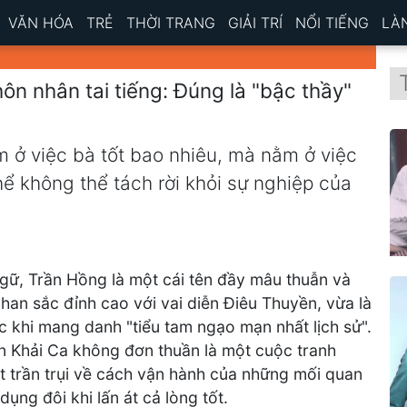
VĂN HÓA
TRẺ
THỜI TRANG
GIẢI TRÍ
NỔI TIẾNG
LÀ
ôn nhân tai tiếng: Đúng là "bậc thầy"
 ở việc bà tốt bao nhiêu, mà nằm ở việc
ể không thể tách rời khỏi sự nghiệp của
Ngữ, Trần Hồng là một cái tên đầy mâu thuẫn và
han sắc đỉnh cao với vai diễn Điêu Thuyền, vừa là
c khi mang danh "tiểu tam ngạo mạn nhất lịch sử".
n Khải Ca không đơn thuần là một cuộc tranh
ật trần trụi về cách vận hành của những mối quan
dụng đôi khi lấn át cả lòng tốt.