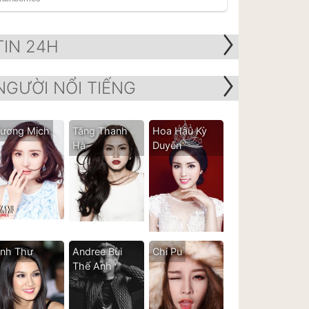
TIN 24H
NGƯỜI NỔI TIẾNG
ương Mịch
Tăng Thanh
Hoa Hậu Kỳ
Hà
Duyên
nh Thư
Andree Bùi
Chi Pu
Thế Anh