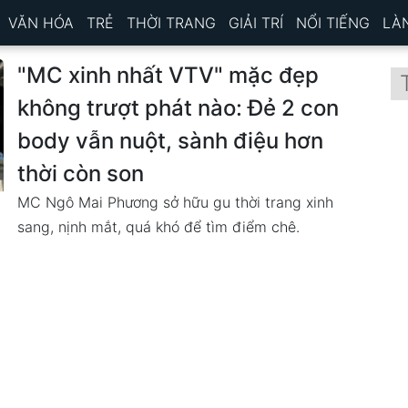
VĂN HÓA
TRẺ
THỜI TRANG
GIẢI TRÍ
NỔI TIẾNG
LÀ
"MC xinh nhất VTV" mặc đẹp
không trượt phát nào: Đẻ 2 con
body vẫn nuột, sành điệu hơn
thời còn son
MC Ngô Mai Phương sở hữu gu thời trang xinh
sang, nịnh mắt, quá khó để tìm điểm chê.