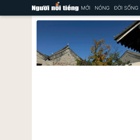
MỚI
NÓNG
ĐỜI SỐNG