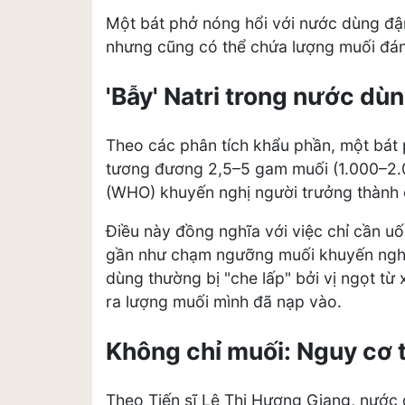
Một bát phở nóng hổi với nước dùng đậm
nhưng cũng có thể chứa lượng muối đáng
'Bẫy' Natri trong nước dù
Theo các phân tích khẩu phần, một bát
tương đương 2,5–5 gam muối (1.000–2.00
(WHO) khuyến nghị người trưởng thành c
Điều này đồng nghĩa với việc chỉ cần u
gần như chạm ngưỡng muối khuyến nghị 
dùng thường bị "che lấp" bởi vị ngọt từ
ra lượng muối mình đã nạp vào.
Không chỉ muối: Nguy cơ t
Theo Tiến sĩ Lê Thị Hương Giang, nước d