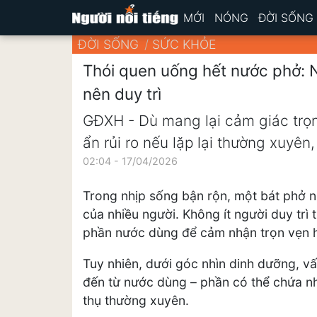
MỚI
NÓNG
ĐỜI SỐNG
ĐỜI SỐNG
SỨC KHỎE
Thói quen uống hết nước phở: 
nên duy trì
GĐXH - Dù mang lại cảm giác trọn
ẩn rủi ro nếu lặp lại thường xuyên
02:04 - 17/04/2026
Trong nhịp sống bận rộn, một bát phở nón
của nhiều người. Không ít người duy trì
phần nước dùng để cảm nhận trọn vẹn h
Tuy nhiên, dưới góc nhìn dinh dưỡng, v
đến từ nước dùng – phần có thể chứa n
thụ thường xuyên.