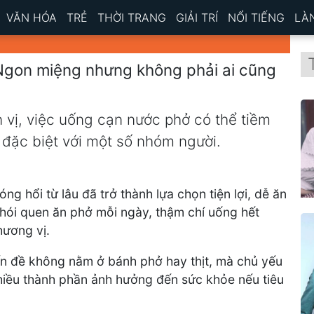
VĂN HÓA
TRẺ
THỜI TRANG
GIẢI TRÍ
NỔI TIẾNG
LÀ
Ngon miệng nhưng không phải ai cũng
 vị, việc uống cạn nước phở có thể tiềm
, đặc biệt với một số nhóm người.
g hổi từ lâu đã trở thành lựa chọn tiện lợi, dễ ăn
 thói quen ăn phở mỗi ngày, thậm chí uống hết
ương vị.
ấn đề không nằm ở bánh phở hay thịt, mà chủ yếu
hiều thành phần ảnh hưởng đến sức khỏe nếu tiêu