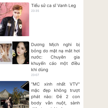
Tiểu sử ca sĩ Vanh Leg
23:35
Dương Mịch nghi bị
bỏng do mặt nạ mắt hơi
nước: Chuyên gia
khuyến cáo một điều
khi dùng
23:07
"MC xinh nhất VTV"
mặc đẹp không trượt
phát nào: Đẻ 2 con
body vẫn nuột, sành