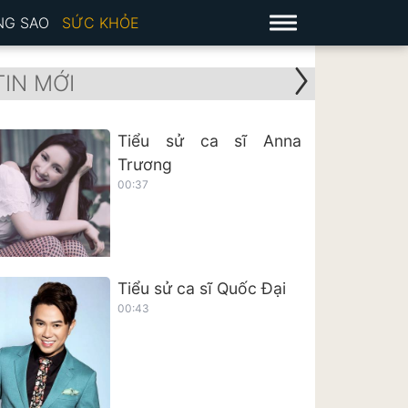
NG SAO
SỨC KHỎE
TIN MỚI
Tiểu sử ca sĩ Anna
Trương
00:37
Tiểu sử ca sĩ Quốc Đại
00:43