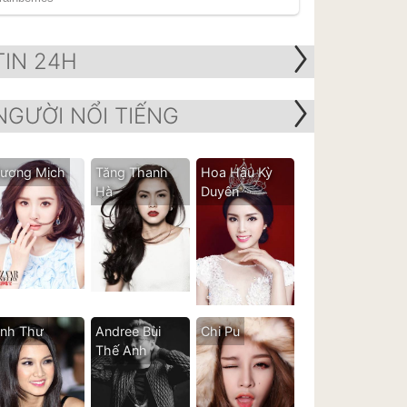
TIN 24H
NGƯỜI NỔI TIẾNG
ương Mịch
Tăng Thanh
Hoa Hậu Kỳ
Hà
Duyên
nh Thư
Andree Bùi
Chi Pu
Thế Anh