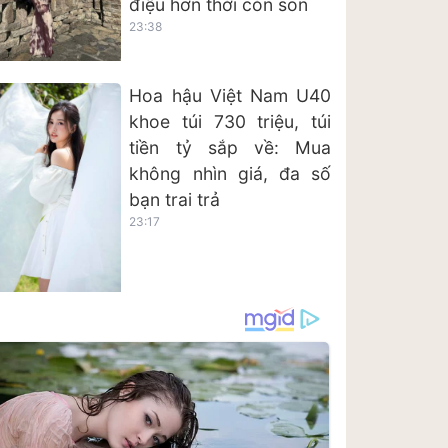
điệu hơn thời còn son
23:38
Hoa hậu Việt Nam U40
khoe túi 730 triệu, túi
tiền tỷ sắp về: Mua
không nhìn giá, đa số
bạn trai trả
23:17