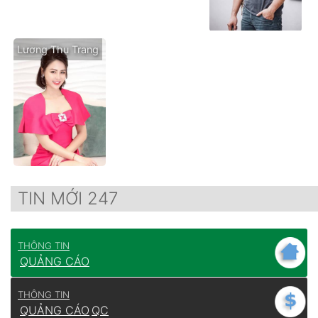
Lương Thu Trang
TIN MỚI 247
THÔNG TIN
QUẢNG CÁO
THÔNG TIN
QUẢNG CÁO
QC