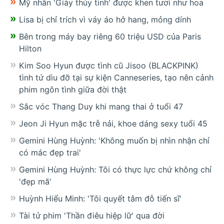
Mỹ nhân 'Giày thủy tinh' được khen tươi như hoa
Lisa bị chỉ trích vì váy áo hở hang, mỏng dính
Bên trong máy bay riêng 60 triệu USD của Paris
Hilton
Kim Soo Hyun được tình cũ Jisoo (BLACKPINK)
tình tứ dìu đỡ tại sự kiện Canneseries, tạo nên cảnh
phim ngôn tình giữa đời thật
Sắc vóc Thang Duy khi mang thai ở tuổi 47
Jeon Ji Hyun mặc trễ nải, khoe dáng sexy tuổi 45
Gemini Hùng Huỳnh: 'Không muốn bị nhìn nhận chỉ
có mác đẹp trai'
Gemini Hùng Huỳnh: Tôi có thực lực chứ không chỉ
'đẹp mã'
Huỳnh Hiểu Minh: 'Tôi quyết tâm đỗ tiến sĩ'
Tài tử phim 'Thần điêu hiệp lữ' qua đời