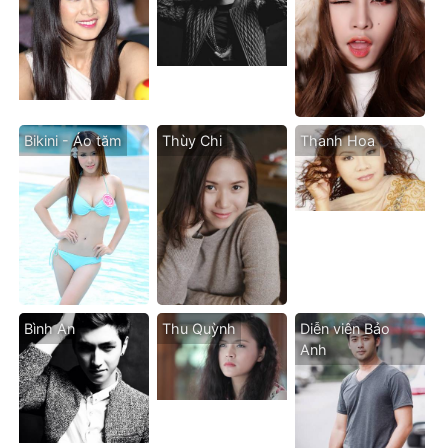
Bikini - Áo tăm
Thùy Chi
Thanh Hoa
Bình An
Thu Quỳnh
Diễn viên Bảo
Anh