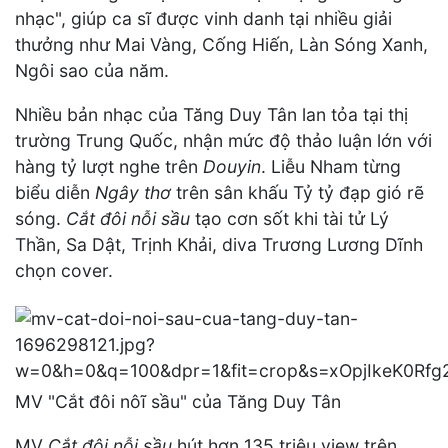
nhạc", giúp ca sĩ được vinh danh tại nhiều giải
thưởng như Mai Vàng, Cống Hiến, Làn Sóng Xanh,
Ngôi sao của năm.
Nhiều bản nhạc của Tăng Duy Tân lan tỏa tại thị
trường Trung Quốc, nhận mức độ thảo luận lớn với
hàng tỷ lượt nghe trên
Douyin
. Liễu Nham từng
biểu diễn
Ngây thơ
trên sân khấu Tỷ tỷ đạp gió rẽ
sóng.
Cắt đôi nỗi sầu
tạo cơn sốt khi tài tử Lý
Thần, Sa Dật, Trịnh Khải, diva Trương Lương Dĩnh
chọn cover.
MV "Cắt đôi nôĩ sầu" của Tăng Duy Tân
MV
Cắt đôi nỗi sầu
hút hơn 135 triệu view trên