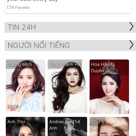
TIN 24H
NGƯỜI NỔI TIẾNG
Dương Mịch
Tăng Thanh Hà
Hoa Hậu Kỳ
Duyên
Anh Thư
Andree Bùi Thế
Chi Pu
Anh