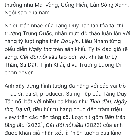
thưởng như Mai Vàng, Cống Hiến, Làn Sóng Xanh,
Ngôi sao của năm.
Nhiều bản nhạc của Tăng Duy Tân lan tỏa tại thị
trường Trung Quốc, nhận mức độ thảo luận lớn với
hàng tỷ lượt nghe trên
Douyin
. Liễu Nham từng
biểu diễn
Ngây thơ
trên sân khấu Tỷ tỷ đạp gió rẽ
sóng.
Cắt đôi nỗi sầu
tạo cơn sốt khi tài tử Lý
Thần, Sa Dật, Trịnh Khải, diva Trương Lương Dĩnh
chọn cover.
Anh xây dựng hình tượng đa năng với các vai trò
nhạc sĩ, ca sĩ, producer. Sự nghiệp của Tăng Duy
Tân nổi bật với nhiều ca khúc như
Tình đầu, Ngây
thơ, Dạ vũ
, đều hút từ hàng chục đến trăm triệu
view trên các nền tảng số. Loạt hit gồm
Bên trên
tầng lầu
(2022),
Cắt đôi nỗi sầu
(2023) của anh
được khán giả nhận xét là "hiện tượng của làng