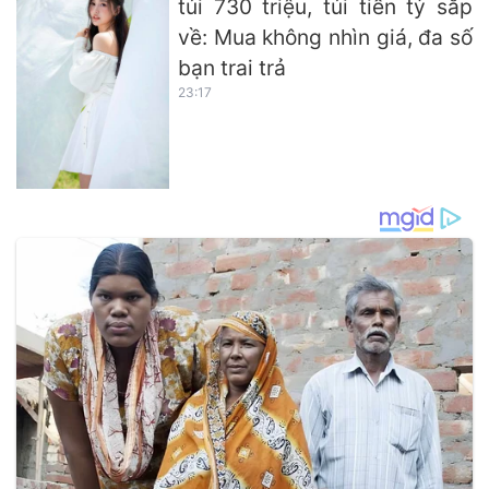
túi 730 triệu, túi tiền tỷ sắp
về: Mua không nhìn giá, đa số
bạn trai trả
23:17