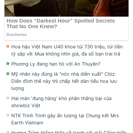
Hoa hậu Việt Nam U40 khoe túi 730 triệu, túi tiền
tỷ sắp về: Mua không nhìn giá, đa số bạn trai trả
Phương Ly đang hẹn hò với An Thuyên?
Mỹ nhân này đúng là "nóc nhà diễn xuất" Cbiz:
Diễn đỉnh thế này thì chấp hết dàn tiểu hoa lưu
lượng
Hai màn 'đụng hàng' khó phân thắng bại của
showbiz Việt
NTK Trinh Trinh gây ấn tượng tại Chung kết Mrs
Earth Vietnam
Hương Tràm thẳng thắn về tranh cãi giải Cống hiến