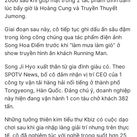
2006 sau khi góp mặt trong 2 tác phẩm đình đám
lúc bấy giờ là Hoàng Cung và Truyền Thuyết
Jumong.
Giai đoạn sau này, cô tiếp tục ghi dấu ấn sâu đậm
trong lòng công chúng qua tác phẩm điện ảnh
Song Hoa Điếm trước khi “làm mưa làm gió” ở
show truyền hình ăn khách Running Man.
Song Ji Hyo xuất thân từ gia đình giàu có. Theo
SPOTV News, bố cô đảm nhận vị trí CEO của 1
công ty vận tải hàng hải nổi tiếng ở thành phố
Tongyeong, Hàn Quốc. Đáng chú ý, doanh nghiệp
này hiện đang vận hành 1 con tàu chở khách 382
tấn.
Những tưởng thiên kim tiểu thư Kbiz có cuộc dạo
chơi sau khi gia nhập làng giải trí nhưng trên thực
tế, cô đã nghiêm túc với nghề trong suốt hơn 25