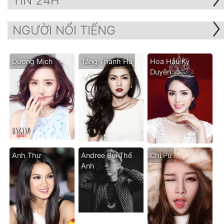
TIN 24H
NGƯỜI NỔI TIẾNG
Dương Mịch
Tăng Thanh Hà
Hoa Hậu Kỳ
Duyên
Anh Thư
Andree Bùi Thế
Chi Pu
Anh