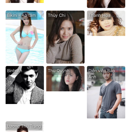
Bikini - Áo tăm
Thùy Chi
Thanh Hoa
Bình An
Thu Quỳnh
Diễn viên Bảo
Anh
Lương Thu Trang