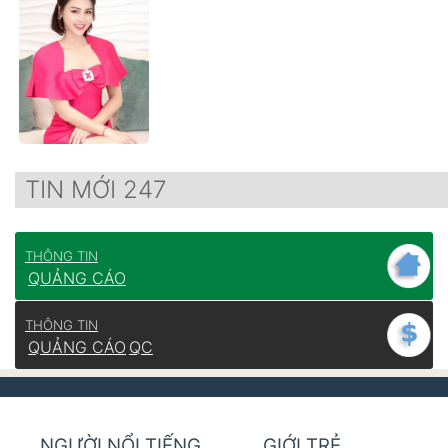
TIN MỚI 247
THÔNG TIN
QUẢNG CÁO
THÔNG TIN
QUẢNG CÁO
QC
NGƯỜI NỔI TIẾNG
GIỚI TRẺ