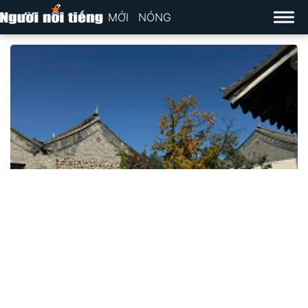
MỚI
NÓNG