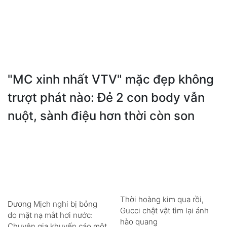
"MC xinh nhất VTV" mặc đẹp không
trượt phát nào: Đẻ 2 con body vẫn
nuột, sành điệu hơn thời còn son
Thời hoàng kim qua rồi,
Dương Mịch nghi bị bỏng
Gucci chật vật tìm lại ánh
do mặt nạ mắt hơi nước:
hào quang
Chuyên gia khuyến cáo một