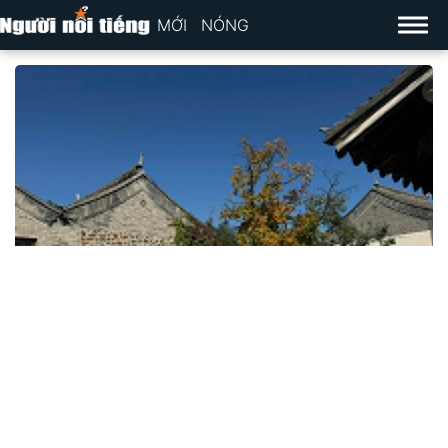
MỚI
NÓNG