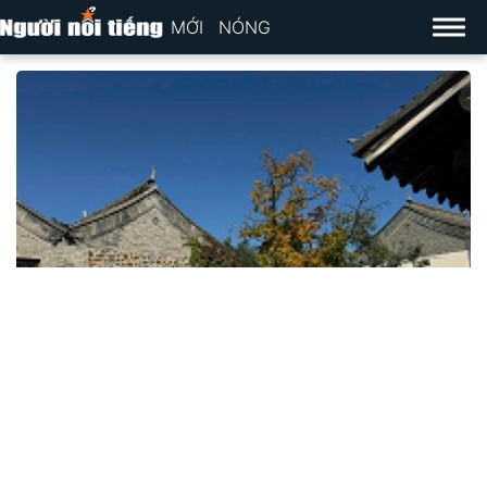
MỚI
NÓNG