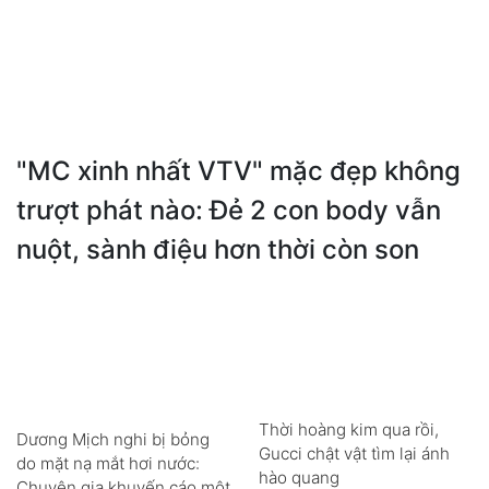
"MC xinh nhất VTV" mặc đẹp không
trượt phát nào: Đẻ 2 con body vẫn
nuột, sành điệu hơn thời còn son
Thời hoàng kim qua rồi,
Dương Mịch nghi bị bỏng
Gucci chật vật tìm lại ánh
do mặt nạ mắt hơi nước:
hào quang
Chuyên gia khuyến cáo một