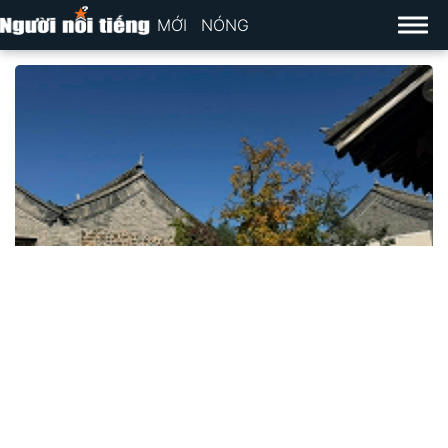
MỚI
NÓNG