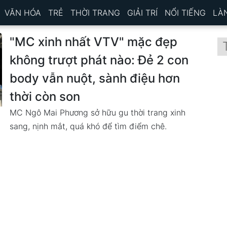
VĂN HÓA
TRẺ
THỜI TRANG
GIẢI TRÍ
NỔI TIẾNG
LÀ
"MC xinh nhất VTV" mặc đẹp
không trượt phát nào: Đẻ 2 con
body vẫn nuột, sành điệu hơn
thời còn son
MC Ngô Mai Phương sở hữu gu thời trang xinh
sang, nịnh mắt, quá khó để tìm điểm chê.