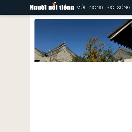
MỚI
NÓNG
ĐỜI SỐNG