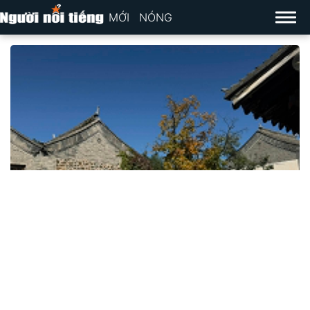
MỚI
NÓNG