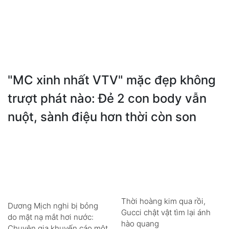
"MC xinh nhất VTV" mặc đẹp không
trượt phát nào: Đẻ 2 con body vẫn
nuột, sành điệu hơn thời còn son
Thời hoàng kim qua rồi,
Dương Mịch nghi bị bỏng
Gucci chật vật tìm lại ánh
do mặt nạ mắt hơi nước:
hào quang
Chuyên gia khuyến cáo một