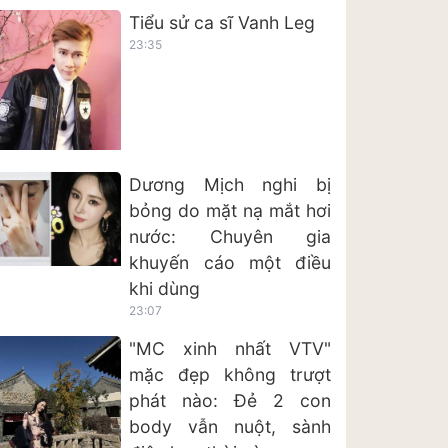
Tiểu sử ca sĩ Vanh Leg
23:35
Dương Mịch nghi bị
bỏng do mặt nạ mắt hơi
nước: Chuyên gia
khuyến cáo một điều
khi dùng
23:07
"MC xinh nhất VTV"
mặc đẹp không trượt
phát nào: Đẻ 2 con
body vẫn nuột, sành