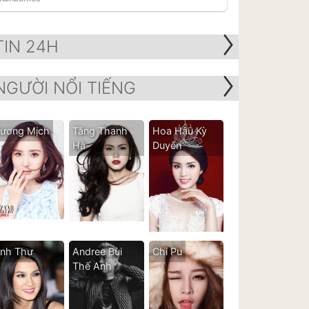
TIN 24H
NGƯỜI NỔI TIẾNG
ương Mịch
Tăng Thanh
Hoa Hậu Kỳ
Hà
Duyên
nh Thư
Andree Bùi
Chi Pu
Thế Anh