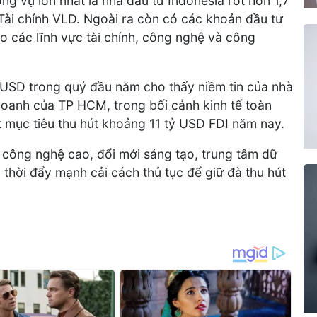
g vụ lớn nhất là nhà đầu tư Indonesia rót hơn 1,7
ài chính VLD. Ngoài ra còn có các khoản đầu tư
 các lĩnh vực tài chính, công nghệ và công
 USD trong quý đầu năm cho thấy niềm tin của nhà
doanh của TP HCM, trong bối cảnh kinh tế toàn
 mục tiêu thu hút khoảng 11 tỷ USD FDI năm nay.
n công nghệ cao, đổi mới sáng tạo, trung tâm dữ
g thời đẩy mạnh cải cách thủ tục để giữ đà thu hút