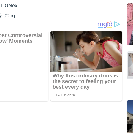
T Gelex
tỷ đồng