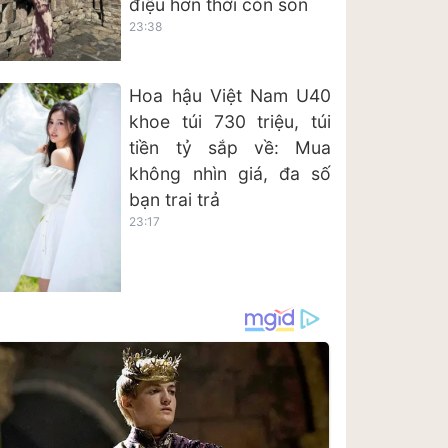
điệu hơn thời còn son
23:38
Hoa hậu Việt Nam U40
khoe túi 730 triệu, túi
tiền tỷ sắp về: Mua
không nhìn giá, đa số
bạn trai trả
23:17