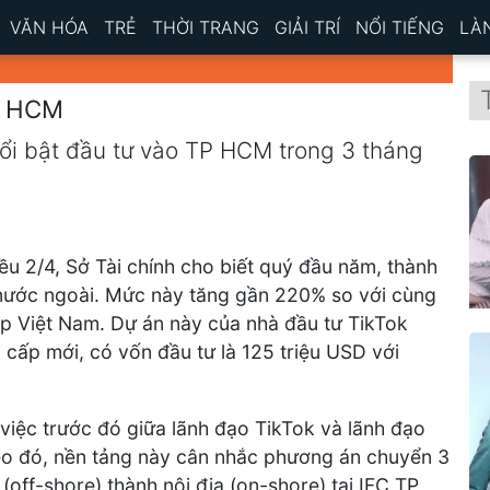
VĂN HÓA
TRẺ
THỜI TRANG
GIẢI TRÍ
NỔI TIẾNG
LÀ
TP HCM
nổi bật đầu tư vào TP HCM trong 3 tháng
ều 2/4, Sở Tài chính cho biết quý đầu năm, thành
 nước ngoài. Mức này tăng gần 220% so với cùng
op Việt Nam. Dự án này của nhà đầu tư TikTok
cấp mới, có vốn đầu tư là 125 triệu USD với
việc trước đó giữa lãnh đạo TikTok và lãnh đạo
 đó, nền tảng này cân nhắc phương án chuyển 3
(off-shore) thành nội địa (on-shore) tại IFC TP