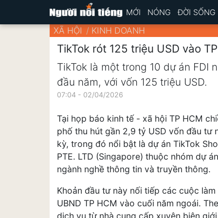
MỚI
NÓNG
ĐỜI SỐNG
XÃ HỘI
KINH DOANH
TikTok rót 125 triệu USD vào 
TikTok là một trong 10 dự án FDI 
đầu năm, với vốn 125 triệu USD.
07:04 - 02/04/2026
Tại họp báo kinh tế - xã hội TP HCM chi
phố thu hút gần 2,9 tỷ USD vốn đầu tư
kỳ, trong đó nổi bật là dự án TikTok Sh
PTE. LTD (Singapore) thuộc nhóm dự án 
ngành nghề thông tin và truyền thông.
Khoản đầu tư này nối tiếp các cuộc làm 
UBND TP HCM vào cuối năm ngoái. Theo
dịch vụ từ nhà cung cấp xuyên biên giới 