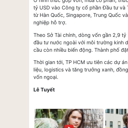
Ở hình thức góp vốn, mua cổ phần, thươn
tỷ USD vào Công ty cổ phần Đầu tư và T
từ Hàn Quốc, Singapore, Trung Quốc vào
nghiệp hỗ trợ.
Theo Sở Tài chính, dòng vốn gần 2,9 tỷ
đầu tư nước ngoài với môi trường kinh 
cầu còn nhiều biến động. Thành phố đặt
Thời gian tới, TP HCM ưu tiên các dự á
liệu, logistics và tăng trưởng xanh, đồn
vốn ngoại.
Lê Tuyết