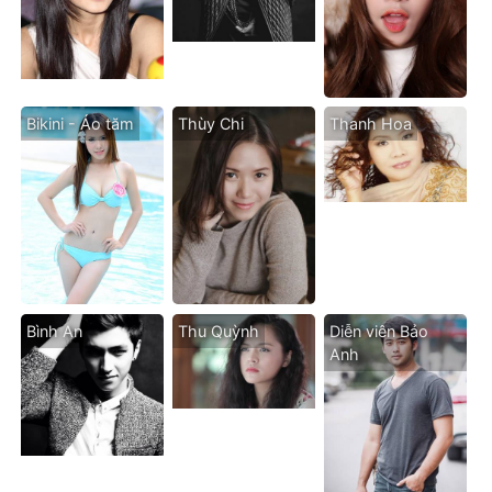
Bikini - Áo tăm
Thùy Chi
Thanh Hoa
Bình An
Thu Quỳnh
Diễn viên Bảo
Anh