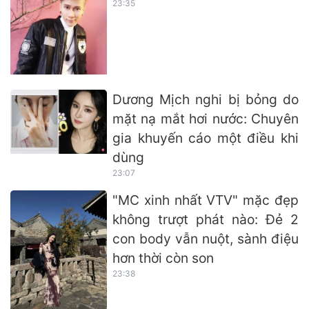
23:35
Dương Mịch nghi bị bỏng do
mặt nạ mắt hơi nước: Chuyên
gia khuyến cáo một điều khi
dùng
23:07
"MC xinh nhất VTV" mặc đẹp
không trượt phát nào: Đẻ 2
con body vẫn nuột, sành điệu
hơn thời còn son
23:38