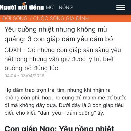
MỚI
NÓNG
ĐỜI SỐNG
CUỘC SỐNG GIA ĐÌNH
Yêu cuồng nhiệt nhưng không mù
quáng: 3 con giáp dám yêu dám bỏ
GĐXH - Có những con giáp sẵn sàng yêu
hết lòng nhưng vẫn giữ được lý trí, biết
buông bỏ đúng lúc.
04:04 - 03/04/2026
Họ dám trao trọn trái tim, nhưng khi nhận ra
không còn phù hợp, họ cũng đủ mạnh mẽ để bước
đi mà không dây dưa. Dưới đây là 3 con giáp tiêu
biểu cho kiểu "dám yêu – dám buông" ấy.
Con giáp Ngọ: Yêu nồng nhiệt