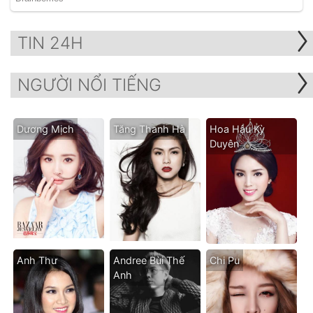
TIN 24H
NGƯỜI NỔI TIẾNG
Dương Mịch
Tăng Thanh Hà
Hoa Hậu Kỳ
Duyên
Anh Thư
Andree Bùi Thế
Chi Pu
Anh