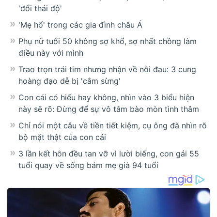
'đổi thái độ'
'Mẹ hổ' trong các gia đình châu Á
Phụ nữ tuổi 50 không sợ khổ, sợ nhất chồng làm
điều này với mình
Trao trọn trái tim nhưng nhận về nỗi đau: 3 cung
hoàng đạo dễ bị 'cắm sừng'
Con cái có hiếu hay không, nhìn vào 3 biểu hiện
này sẽ rõ: Đừng để sự vô tâm bào mòn tình thâm
Chỉ nói một câu về tiền tiết kiệm, cụ ông đã nhìn rõ
bộ mặt thật của con cái
3 lần kết hôn đều tan vỡ vì lười biếng, con gái 55
tuổi quay về sống bám mẹ già 94 tuổi