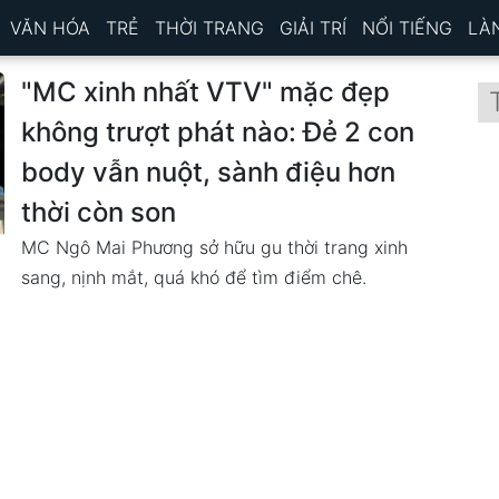
VĂN HÓA
TRẺ
THỜI TRANG
GIẢI TRÍ
NỔI TIẾNG
LÀ
"MC xinh nhất VTV" mặc đẹp
không trượt phát nào: Đẻ 2 con
body vẫn nuột, sành điệu hơn
thời còn son
MC Ngô Mai Phương sở hữu gu thời trang xinh
sang, nịnh mắt, quá khó để tìm điểm chê.