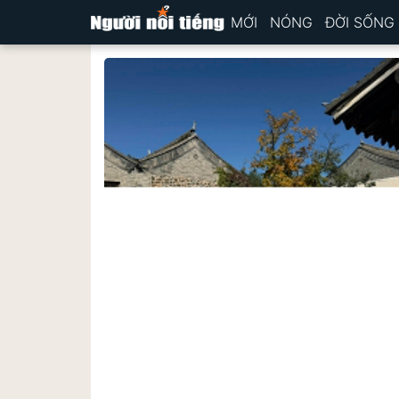
MỚI
NÓNG
ĐỜI SỐNG