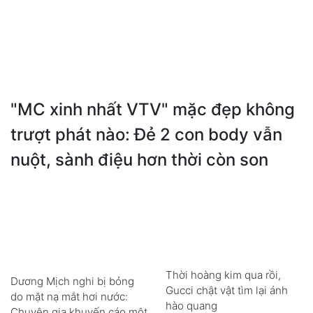
"MC xinh nhất VTV" mặc đẹp không
trượt phát nào: Đẻ 2 con body vẫn
nuột, sành điệu hơn thời còn son
Thời hoàng kim qua rồi,
Dương Mịch nghi bị bỏng
Gucci chật vật tìm lại ánh
do mặt nạ mắt hơi nước:
hào quang
Chuyên gia khuyến cáo một