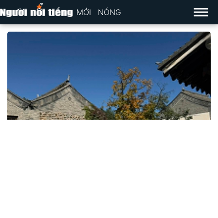
MỚI
NÓNG