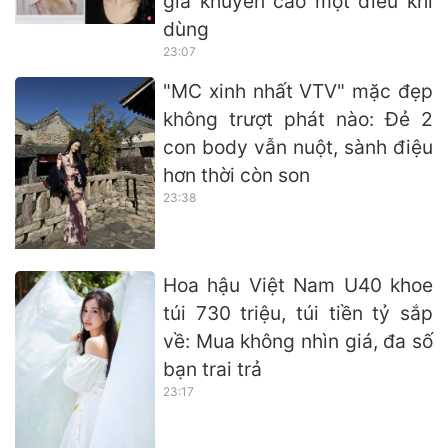
gia khuyến cáo một điều khi
dùng
23:07
"MC xinh nhất VTV" mặc đẹp
không trượt phát nào: Đẻ 2
con body vẫn nuột, sành điệu
hơn thời còn son
23:38
Hoa hậu Việt Nam U40 khoe
túi 730 triệu, túi tiền tỷ sắp
về: Mua không nhìn giá, đa số
bạn trai trả
23:17