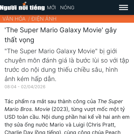
MỚI
NÓNG
VĂN HÓA
ĐIỆN ẢNH
'The Super Mario Galaxy Movie' gây
thất vọng
"The Super Mario Galaxy Movie" bị giới
chuyên môn đánh giá là bước lùi so với tập
trước do nội dung thiếu chiều sâu, hình
ảnh kém hấp dẫn.
08:04 - 02/04/2026
Tác phẩm ra mắt sau thành công của
The Super
Mario Bros. Movie
(2023), từng vượt mốc một tỷ
USD toàn cầu. Nội dung phần hai kể về hai anh em
thợ sửa ống nước Mario và Luigi (Chris Pratt,
Charlie Day lồng tiếng), cùng công chúa Peach