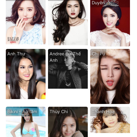
Duyên
Anh Thư
Andree Bùi Thế
Chi Pu
Anh
Bikini - Áo tăm
Thùy Chi
Thanh Hoa