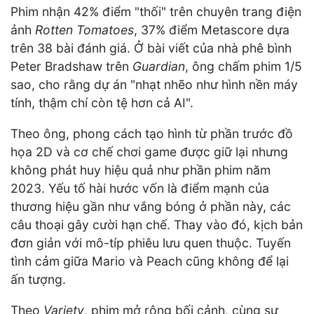
Phim nhận 42% điểm "thối" trên chuyên trang điện
ảnh
Rotten Tomatoes
, 37% điểm Metascore dựa
trên 38 bài đánh giá. Ở bài viết của nhà phê bình
Peter Bradshaw trên
Guardian
, ông chấm phim 1/5
sao, cho rằng dự án "nhạt nhẽo như hình nền máy
tính, thậm chí còn tệ hơn cả AI".
Theo ông, phong cách tạo hình từ phần trước đồ
họa 2D và cơ chế chơi game được giữ lại nhưng
không phát huy hiệu quả như phần phim năm
2023. Yếu tố hài hước vốn là điểm mạnh của
thương hiệu gần như vắng bóng ở phần này, các
câu thoại gây cười hạn chế. Thay vào đó, kịch bản
đơn giản với mô-típ phiêu lưu quen thuộc. Tuyến
tình cảm giữa Mario và Peach cũng không để lại
ấn tượng.
Theo
Variety
, phim mở rộng bối cảnh, cùng sự