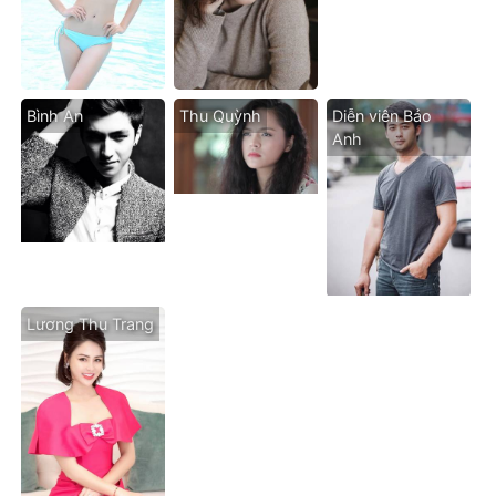
Bình An
Thu Quỳnh
Diễn viên Bảo
Anh
Lương Thu Trang