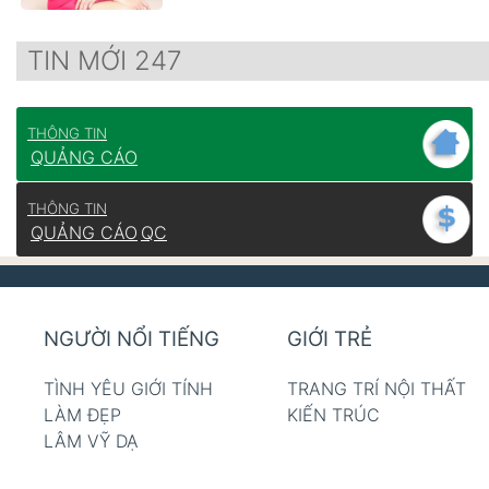
TIN MỚI 247
THÔNG TIN
QUẢNG CÁO
THÔNG TIN
QUẢNG CÁO
QC
NGƯỜI NỔI TIẾNG
GIỚI TRẺ
TÌNH YÊU GIỚI TÍNH
TRANG TRÍ NỘI THẤT
LÀM ĐẸP
KIẾN TRÚC
LÂM VỸ DẠ