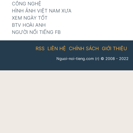
CÔNG NGHỆ
HÌNH ẢNH VIỆT NAM XƯA
XEM NGÀY TỐT
BTV HOÀI ANH
NGƯỜI NỔI TIẾNG FB
RSS
LIÊN HỆ
CHÍNH SÁCH
GIỚI THIỆU
Nguoi-noi-tieng.com (r)
© 2008 - 2022