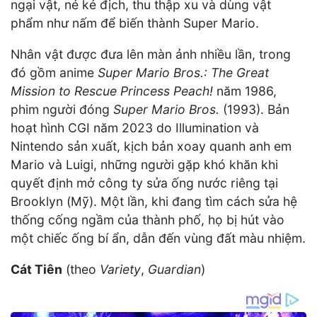
ngại vật, né kẻ địch, thu thập xu và dùng vật
phẩm như nấm để biến thành Super Mario.
Nhân vật được đưa lên màn ảnh nhiều lần, trong
đó gồm anime
Super Mario Bros.: The Great
Mission to Rescue Princess Peach!
năm 1986,
phim người đóng
Super Mario Bros.
(1993). Bản
hoạt hình CGI năm 2023 do Illumination và
Nintendo sản xuất, kịch bản xoay quanh anh em
Mario và Luigi, những người gặp khó khăn khi
quyết định mở công ty sửa ống nước riêng tại
Brooklyn (Mỹ). Một lần, khi đang tìm cách sửa hệ
thống cống ngầm của thành phố, họ bị hút vào
một chiếc ống bí ẩn, dẫn đến vùng đất màu nhiệm.
Cát Tiên
(theo
Variety
,
Guardian
)