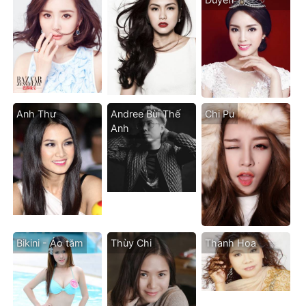
Anh Thư
Andree Bùi Thế
Chi Pu
Anh
Bikini - Áo tăm
Thùy Chi
Thanh Hoa