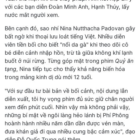
với các bạn diễn Đoàn Minh Anh, Hạnh Thúy, lấy
nước mắt người xem.
Bên cạnh đó, sao nhí Nina Nutthacha Padovan gây
bất ngờ khi thoại lưu loát tiếng Việt. Nhiều diễn
viên tiền bối cho biết "nổi da gà" khi theo dõi cô
bé diễn cảnh nhập hồn, trừ tà giữa không khí lạnh
buốt ở núi rừng. Từng góp mặt trong phim
Quỷ ăn
tạng
, Nina tiếp tục cho thấy khả năng biến hóa
trong mảng kinh dị dù mới 12 tuổi.
"Với sự đầu tư bài bản về bối cảnh, nội dung lẫn
diễn xuất, tôi hy vọng phim đủ sức giữ chân người
xem đến phút cuối. Nhìn vậy mà không phải vậy,
những bí mật về ngôi làng hẻo lánh bị Phí Phông
hoành hành nhiều năm dần dần được vén màn,
đưa khán giả đi qua nhiều cung bậc cảm xúc", đạo
diễn Đỗ Quốc Trung nói thêm.