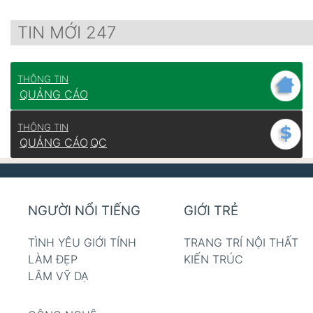
TIN MỚI 247
THÔNG TIN
QUẢNG CÁO
THÔNG TIN
QUẢNG CÁO
QC
NGƯỜI NỔI TIẾNG
GIỚI TRẺ
TÌNH YÊU GIỚI TÍNH
TRANG TRÍ NỘI THẤT
LÀM ĐẸP
KIẾN TRÚC
LÂM VỸ DẠ