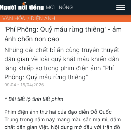
MỚI
NÓNG
VĂN HÓA
ĐIỆN ẢNH
'Phí Phông: Quỷ máu rừng thiêng' - ám
ảnh chốn non cao
Những cái chết bí ẩn cùng truyền thuyết
dân gian về loài quỷ khát máu khiến dân
làng khiếp sợ trong phim điện ảnh "Phí
Phông: Quỷ máu rừng thiêng".
09:04 - 18/04/2026
* Bài tiết lộ tình tiết phim
Phim điện ảnh thứ hai của đạo diễn Đỗ Quốc
Trung trong năm nay mang màu sắc ma mị, đậm
chất dân gian Việt. Nội dung mở đầu với trận đồ