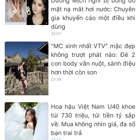
Dương Mịch nghi bị bỏng do
mặt nạ mắt hơi nước: Chuyên
gia khuyến cáo một điều khi
dùng
23:07
"MC xinh nhất VTV" mặc đẹp
không trượt phát nào: Đẻ 2
con body vẫn nuột, sành điệu
hơn thời còn son
23:38
Hoa hậu Việt Nam U40 khoe
túi 730 triệu, túi tiền tỷ sắp
về: Mua không nhìn giá, đa số
bạn trai trả
23:17