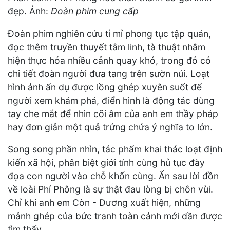
đẹp. Ảnh:
Đoàn phim cung cấp
Đoàn phim nghiên cứu tỉ mỉ phong tục tập quán,
đọc thêm truyền thuyết tâm linh, tà thuật nhằm
hiện thực hóa nhiều cảnh quay khó, trong đó có
chi tiết đoàn người đưa tang trên sườn núi. Loạt
hình ảnh ẩn dụ được lồng ghép xuyên suốt để
người xem khám phá, điển hình là động tác dùng
tay che mắt để nhìn cõi âm của anh em thầy pháp
hay đơn giản một quả trứng chứa ý nghĩa to lớn.
Song song phần nhìn, tác phẩm khai thác loạt định
kiến xã hội, phân biệt giới tính cùng hủ tục đày
đọa con người vào chỗ khốn cùng. Ẩn sau lời đồn
về loài Phí Phông là sự thật đau lòng bị chôn vùi.
Chỉ khi anh em Còn - Dương xuất hiện, những
mảnh ghép của bức tranh toàn cảnh mới dần được
tìm thấy.