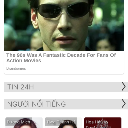
TIN 24H
NGƯỜI NỔI TIẾNG
Dương Mịch
Tăng Thanh Hà
Hoa Hậu Kỳ
Duyên