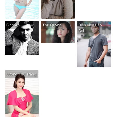
Bình An
Thu Quỳnh
Diễn viên Bảo
Anh
Lương Thu Trang