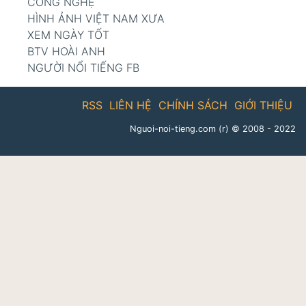
CÔNG NGHỆ
HÌNH ẢNH VIỆT NAM XƯA
XEM NGÀY TỐT
BTV HOÀI ANH
NGƯỜI NỔI TIẾNG FB
RSS
LIÊN HỆ
CHÍNH SÁCH
GIỚI THIỆU
Nguoi-noi-tieng.com (r)
© 2008 - 2022