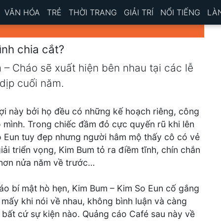
VĂN HÓA
TRẺ
THỜI TRANG
GIẢI TRÍ
NỔI TIẾNG
LÀ
nh chia cắt?
 – Cháo sẽ xuất hiện bên nhau tại các lễ
 dịp cuối năm.
ợi này bởi họ đều có những kế hoạch riêng, công
o mình. Trong chiếc đầm đỏ cực quyến rũ khi lên
So Eun tuy đẹp nhưng người hâm mộ thấy cô có vẻ
iải triển vọng, Kim Bum tỏ ra điềm tĩnh, chín chắn
hơn nửa năm về trước…
háo bí mật hò hẹn, Kim Bum – Kim So Eun cố gắng
mấy khi nói về nhau, không bình luận và càng
 bất cứ sự kiện nào. Quảng cáo Café sau này về