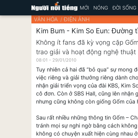
MỚI
NÓNG
ĐỜI SỐNG
VĂN HÓA
ĐIỆN ẢNH
Kim Bum - Kim So Eun: Đường tì
Không ít fans đã kỳ vọng cặp Gốm
trao giải và hoạt động nghệ thuật
08:01 - 29/01/2010
Tuy nhiên cả hai đã “bỏ qua” sự mong đ
việc riêng và giải thưởng riêng dành ch
nhận giải triển vọng của đài KBS, Kim 
cô đơn. Còn ở SBS Hall, cũng lên nhận g
nhưng cũng không còn giống Gốm của 
Sau rất nhiều những thông tin Gốm – C
tránh mọi sự nghi ngờ bằng cách không 
không có chuyện xuất hiện cùng nhau ở