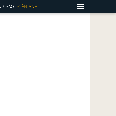
NG SAO
ĐIỆN ẢNH