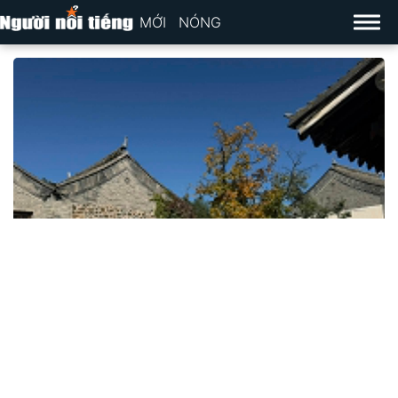
MỚI
NÓNG