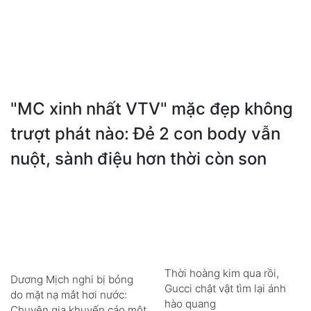
"MC xinh nhất VTV" mặc đẹp không
trượt phát nào: Đẻ 2 con body vẫn
nuột, sành điệu hơn thời còn son
Thời hoàng kim qua rồi,
Dương Mịch nghi bị bỏng
Gucci chật vật tìm lại ánh
do mặt nạ mắt hơi nước:
hào quang
Chuyên gia khuyến cáo một