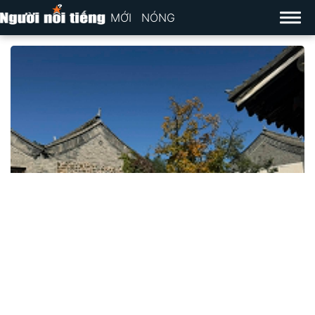
MỚI
NÓNG