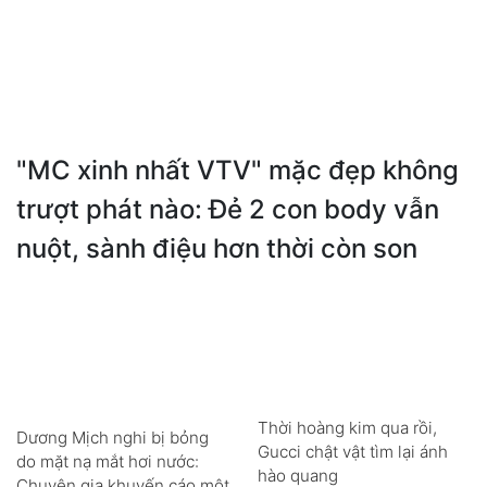
"MC xinh nhất VTV" mặc đẹp không
trượt phát nào: Đẻ 2 con body vẫn
nuột, sành điệu hơn thời còn son
Thời hoàng kim qua rồi,
Dương Mịch nghi bị bỏng
Gucci chật vật tìm lại ánh
do mặt nạ mắt hơi nước:
hào quang
Chuyên gia khuyến cáo một