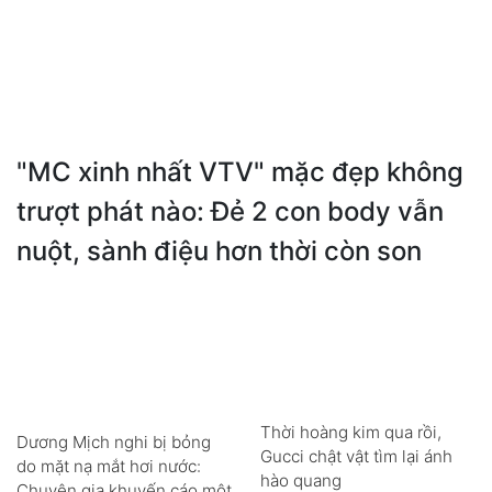
"MC xinh nhất VTV" mặc đẹp không
trượt phát nào: Đẻ 2 con body vẫn
nuột, sành điệu hơn thời còn son
Thời hoàng kim qua rồi,
Dương Mịch nghi bị bỏng
Gucci chật vật tìm lại ánh
do mặt nạ mắt hơi nước:
hào quang
Chuyên gia khuyến cáo một