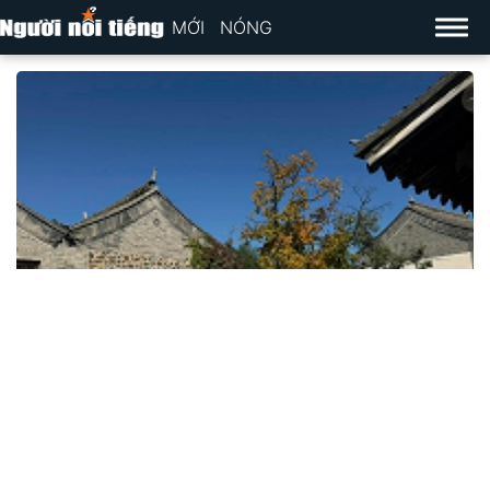
MỚI
NÓNG