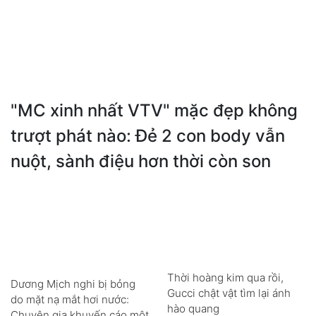
"MC xinh nhất VTV" mặc đẹp không
trượt phát nào: Đẻ 2 con body vẫn
nuột, sành điệu hơn thời còn son
Thời hoàng kim qua rồi,
Dương Mịch nghi bị bỏng
Gucci chật vật tìm lại ánh
do mặt nạ mắt hơi nước:
hào quang
Chuyên gia khuyến cáo một