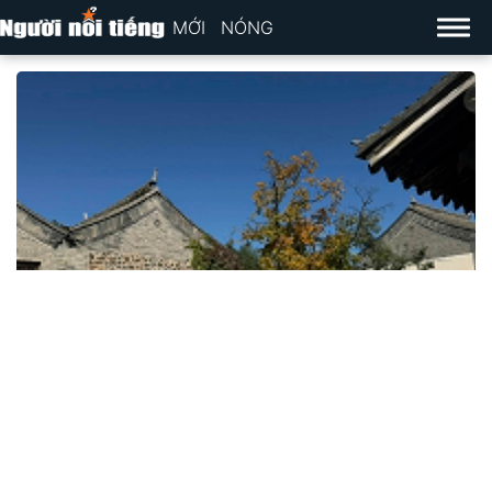
MỚI
NÓNG