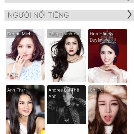
NGƯỜI NỔI TIẾNG
Dương Mịch
Tăng Thanh Hà
Hoa Hậu Kỳ
Duyên
Anh Thư
Andree Bùi Thế
Chi Pu
Anh