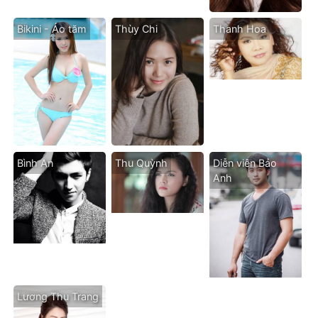
Bikini - Áo tăm
Thùy Chi
Thanh Hoa
Bình An
Thu Quỳnh
Diễn viên Bảo
Anh
Lương Thu Trang