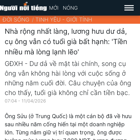
MỚI
NÓNG
ĐỜI SỐNG
TINH YÊU - GIỚI TÍNH
Nhà rộng nhất làng, lương hưu dư dả,
cụ ông vẫn có tuổi già bất hạnh: 'Tiền
nhiều mà lòng lạnh lẽo'
GĐXH - Dư dả về mặt tài chính, song cụ
ông vẫn không hài lòng với cuộc sống ở
những năm cuối đời. Câu chuyện của ông
cho thấy, tuổi già không chỉ cần tiền bạc.
07:04 - 11/04/2026
Ông Sửu (ở Trung Quốc) là một cán bộ đã về hưu
sau nhiều năm cống hiến tại một doanh nghiệp
lớn. Từng nắm giữ vị trí quan trọng, ông được