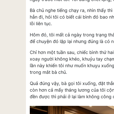
Bà chủ nghe tiếng chạy ra, nhìn thấy th
hẳn đi, hỏi tôi có biết cái bình đó bao n
lỗi liên tục.
Hôm đó, tôi mất cả ngày trong trạng thá
để chuyện đó lặp lại nhưng đúng là có n
Chỉ hơn một tuần sau, chiếc bình thứ hai
xoay người không khéo, khuỷu tay chạm 
lần này khiến tôi như muốn khuỵu xuống.
trong mắt bà chủ.
Quả đúng vậy, bà gọi tôi xuống, đặt thẳng
còn hơn cả mấy tháng lương của tôi cộng
đền được thì phải ở lại làm không công 