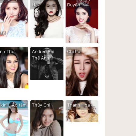
Hà
Duyên
nh Thư
Andree Bùi
Chi Pu
Thế Anh
ikini - Áo tăm
Thùy Chi
Thanh Hoa