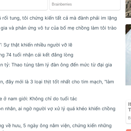
ã rối tung, tôi chứng kiến tất cả mà đành phải im lặng
 gia và phản ứng vô tư của bố mẹ chồng làm tôi trào
: Sự thật khiến nhiều người vỡ lẽ
ng 74 tuổi nhận cái kết đắng lòng
n tỷ: Thao túng tâm lý đàn ông đến mức từ đại gia
, đây mới là 3 loại thịt tốt nhất cho tim mạch, "làm
e ở nam giới: Không chỉ do tuổi tác
ôn nhân, ai ngờ người vợ xử lý quá khéo khiến chồng
ng về hưu, 5 ngày ông nằm viện, chứng kiến những