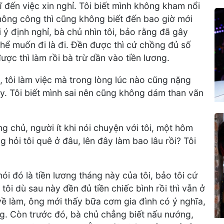
ĩ đến việc xin nghỉ. Tôi biết mình không kham nổi
không công thì cũng không biết đến bao giờ mới
ý định nghỉ, bà chủ nhìn tôi, bảo rằng đã gây
 thể muốn đi là đi. Đền được thì cứ chồng đủ số
ược thì làm rồi bà trừ dần vào tiền lương.
 tôi làm việc mà trong lòng lúc nào cũng nặng
tay. Tôi biết mình sai nên cũng không dám than vãn
 chủ, người ít khi nói chuyện với tôi, một hôm
g hỏi tôi quê ở đâu, lên đây làm bao lâu rồi? Tôi
i đó là tiền lương tháng này của tôi, bảo tôi cứ
ôi dù sau này đền đủ tiền chiếc bình rồi thì vẫn ở
 về làm, ông mới thấy bữa cơm gia đình có ý nghĩa,
g. Còn trước đó, bà chủ chẳng biết nấu nướng,