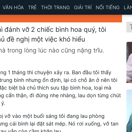
VĂN HÓA
TRẺ
THỜI TRANG
GIẢI TRÍ
NỔI TIẾNG
LÀ
ì đánh vỡ 2 chiếc bình hoa quý, tôi
hủ đề nghị một việc khó hiểu
à trong lòng lúc nào cũng nặng trĩu.
ng 1 tháng thì chuyện xảy ra. Ban đầu tôi thấy
ung bình nhưng ổn định, lại có chỗ ăn ở nên tôi
ặc biệt bà chủ thích sưu tập bình hoa, loại mà
ũng cẩn thận, đi đứng nhẹ nhàng, lau dọn từng chút
 ý.
bị vỡ vào một buổi sáng tôi đang lau phòng
ưng cái bình lại đặt sát mép. Nó rơi xuống, vỡ tan
 tay vẫn còn cầm khăn lau.