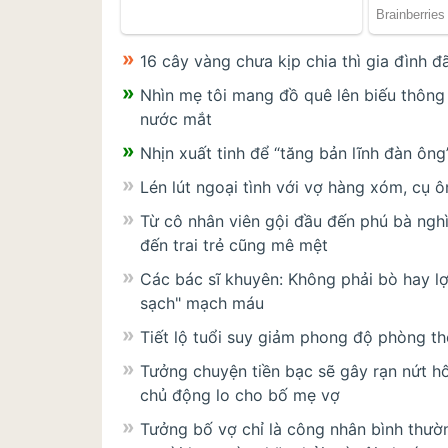
16 cây vàng chưa kịp chia thì gia đình đ
Nhìn mẹ tôi mang đồ quê lên biếu thông
nước mắt
Nhịn xuất tinh để “tăng bản lĩnh đàn ông”
Lén lút ngoại tình với vợ hàng xóm, cụ ô
Từ cô nhân viên gội đầu đến phú bà nghì
đến trai trẻ cũng mê mệt
Các bác sĩ khuyên: Không phải bò hay lợn
sạch" mạch máu
Tiết lộ tuổi suy giảm phong độ phòng th
Tưởng chuyện tiền bạc sẽ gây rạn nứt h
chủ động lo cho bố mẹ vợ
Tưởng bố vợ chỉ là công nhân bình thườ