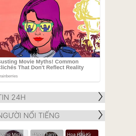
TIN 24H
NGƯỜI NỔI TIẾNG
ương Mịch
Tăng Thanh
Hoa Hậu Kỳ