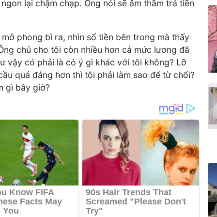
g ngon lại chậm chạp. Ông nói sẽ âm thầm trả tiền
i mở phong bì ra, nhìn số tiền bên trong mà thấy
 Ông chủ cho tôi còn nhiều hơn cả mức lương đã
ư vậy có phải là có ý gì khác với tôi không? Lỡ
ầu quá đáng hơn thì tôi phải làm sao để từ chối?
m gì bây giờ?