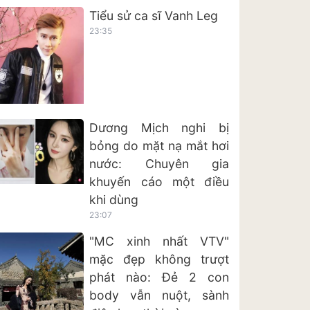
Tiểu sử ca sĩ Vanh Leg
23:35
Dương Mịch nghi bị
bỏng do mặt nạ mắt hơi
nước: Chuyên gia
khuyến cáo một điều
khi dùng
23:07
"MC xinh nhất VTV"
mặc đẹp không trượt
phát nào: Đẻ 2 con
body vẫn nuột, sành