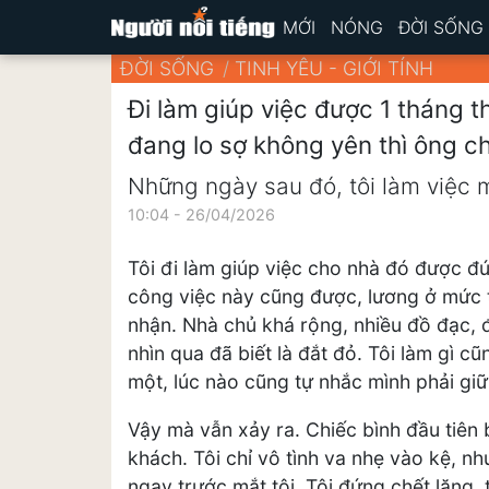
MỚI
NÓNG
ĐỜI SỐNG
ĐỜI SỐNG
TINH YÊU - GIỚI TÍNH
Đi làm giúp việc được 1 tháng th
đang lo sợ không yên thì ông c
Những ngày sau đó, tôi làm việc m
10:04 - 26/04/2026
Tôi đi làm giúp việc cho nhà đó được đú
công việc này cũng được, lương ở mức tr
nhận. Nhà chủ khá rộng, nhiều đồ đạc, đ
nhìn qua đã biết là đắt đỏ. Tôi làm gì c
một, lúc nào cũng tự nhắc mình phải giữ
Vậy mà vẫn xảy ra. Chiếc bình đầu tiên 
khách. Tôi chỉ vô tình va nhẹ vào kệ, nh
ngay trước mắt tôi. Tôi đứng chết lặng,