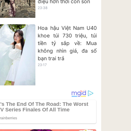
điệu hơn thời còn son
23:38
Hoa hậu Việt Nam U40
khoe túi 730 triệu, túi
tiền tỷ sắp về: Mua
không nhìn giá, đa số
bạn trai trả
23:17