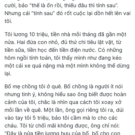
cười, bảo “thế là ổn rồi, thiếu đâu thì tính sau”.
Nhưng cái “tính sau” đó rốt cuộc lại dồn hết lên vai
tôi.
Tôi lương 10 triệu, tiền nhà mỗi tháng đã gần một
nửa. Hai đứa con nhỏ, đủ thứ chi tiêu lặt vặt, từ
tiền sữa, tiền học đến tiền điện nước. Có những
hôm ngồi tính toán, tôi thấy mình như đang kéo
một cái xe quá nặng mà một mình không thể dừng
lại.
Bố mẹ chồng tôi ở quê. Bố chồng là người ít nói
nhưng tinh ý, không hiểu sao ông biết được hoàn
cảnh của tôi, chắc là nhìn qua cách tôi xoay xở
mỗi lần về quê. Một lần, ông gọi riêng tôi ra, dúi
vào tay tôi 5 triệu, bảo tôi cầm mà lo cho các
cháu. Tôi từ chối mãi không được, ông chỉ nói:
“Đây là nửa tiền lương hưu của bố, bố cho con