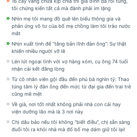
16 cây vàng chưa kịp chia thì gia đình đã rối tung,
tôi chứng kiến tất cả mà đành phải im lặng
Nhìn mẹ tôi mang đồ quê lên biếu thông gia và
phản ứng vô tư của bố mẹ chồng làm tôi trào nước
mắt
Nhịn xuất tinh để “tăng bản lĩnh đàn ông”: Sự thật
khiến nhiều người vỡ lẽ
Lén lút ngoại tình với vợ hàng xóm, cụ ông 74 tuổi
nhận cái kết đắng lòng
Từ cô nhân viên gội đầu đến phú bà nghìn tỷ: Thao
túng tâm lý đàn ông đến mức từ đại gia đến trai trẻ
cũng mê mệt
Về già, nơi tốt nhất không phải nhà con cái hay
viện dưỡng lão mà là 3 nơi này
Chị dâu bảo nếu tôi không "biết điều", chị sẵn sàng
đuổi tôi ra khỏi nhà mà đố bố mẹ dám giữ tôi lại!