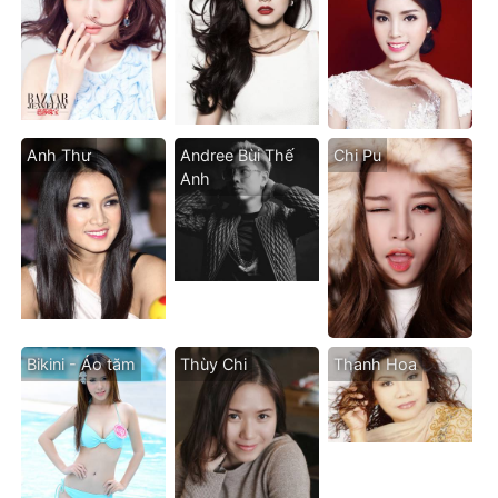
Anh Thư
Andree Bùi Thế
Chi Pu
Anh
Bikini - Áo tăm
Thùy Chi
Thanh Hoa