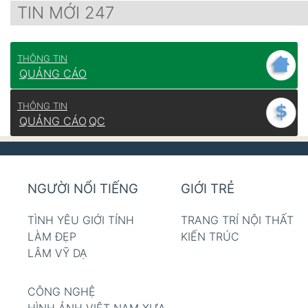
TIN MỚI 247
THÔNG TIN
QUẢNG CÁO
THÔNG TIN
QUẢNG CÁO
QC
NGƯỜI NỔI TIẾNG
GIỚI TRẺ
TÌNH YÊU GIỚI TÍNH
TRANG TRÍ NỘI THẤT
LÀM ĐẸP
KIẾN TRÚC
LÂM VỸ DẠ
CÔNG NGHỆ
HÌNH ẢNH VIỆT NAM XƯA