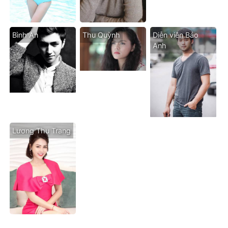
Bình An
Thu Quỳnh
Diễn viên Bảo
Anh
Lương Thu Trang