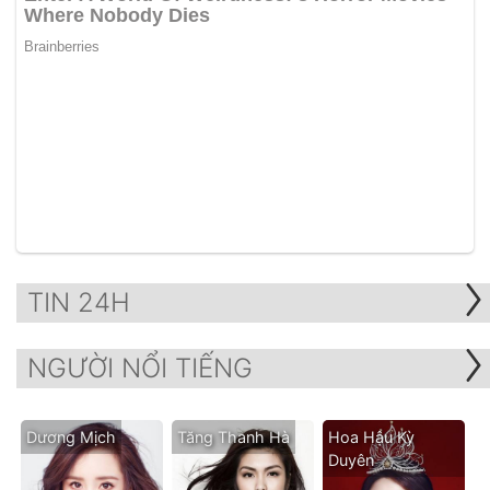
TIN 24H
NGƯỜI NỔI TIẾNG
Dương Mịch
Tăng Thanh Hà
Hoa Hậu Kỳ
Duyên