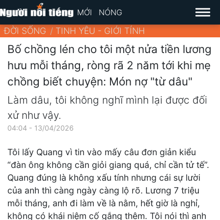
MỚI
NÓNG
ĐỜI SỐNG
TINH YÊU - GIỚI TÍNH
Bố chồng lén cho tôi một nửa tiền lương
hưu mỗi tháng, ròng rã 2 năm tới khi mẹ
chồng biết chuyện: Món nợ "từ dâu"
Làm dâu, tôi không nghĩ mình lại được đối
xử như vậy.
04:04 - 13/04/2026
Tôi lấy Quang vì tin vào mấy câu đơn giản kiểu
“đàn ông không cần giỏi giang quá, chỉ cần tử tế”.
Quang đúng là không xấu tính nhưng cái sự lười
của anh thì càng ngày càng lộ rõ. Lương 7 triệu
mỗi tháng, anh đi làm về là nằm, hết giờ là nghỉ,
không có khái niệm cố gắng thêm. Tôi nói thì anh