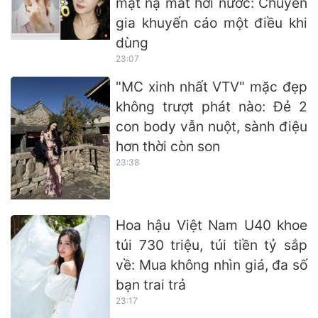
mặt nạ mắt hơi nước: Chuyên
gia khuyến cáo một điều khi
dùng
23:07
"MC xinh nhất VTV" mặc đẹp
không trượt phát nào: Đẻ 2
con body vẫn nuột, sành điệu
hơn thời còn son
23:38
Hoa hậu Việt Nam U40 khoe
túi 730 triệu, túi tiền tỷ sắp
về: Mua không nhìn giá, đa số
bạn trai trả
23:17