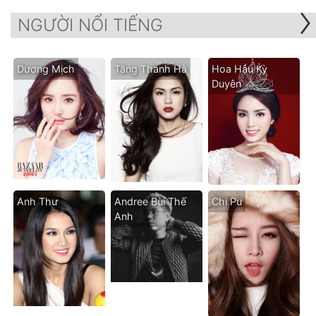
NGƯỜI NỔI TIẾNG
Dương Mịch
Tăng Thanh Hà
Hoa Hậu Kỳ
Duyên
Anh Thư
Andree Bùi Thế
Chi Pu
Anh