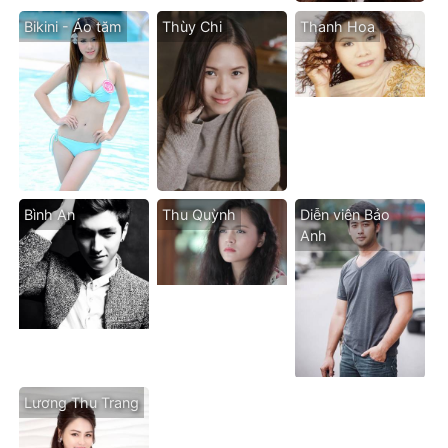
Bikini - Áo tăm
Thùy Chi
Thanh Hoa
Bình An
Thu Quỳnh
Diễn viên Bảo
Anh
Lương Thu Trang