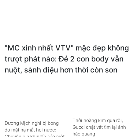
"MC xinh nhất VTV" mặc đẹp không
trượt phát nào: Đẻ 2 con body vẫn
nuột, sành điệu hơn thời còn son
Thời hoàng kim qua rồi,
Dương Mịch nghi bị bỏng
Gucci chật vật tìm lại ánh
do mặt nạ mắt hơi nước:
hào quang
Chuyên gia khuyến cáo một