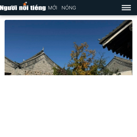
MỚI
NÓNG