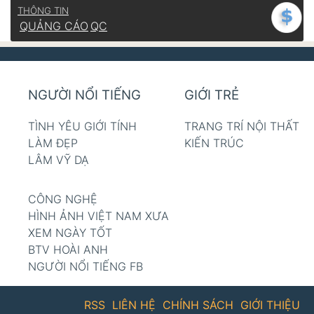
THÔNG TIN
QUẢNG CÁO
QC
NGƯỜI NỔI TIẾNG
GIỚI TRẺ
TÌNH YÊU GIỚI TÍNH
TRANG TRÍ NỘI THẤT
LÀM ĐẸP
KIẾN TRÚC
LÂM VỸ DẠ
CÔNG NGHỆ
HÌNH ẢNH VIỆT NAM XƯA
XEM NGÀY TỐT
BTV HOÀI ANH
NGƯỜI NỔI TIẾNG FB
RSS
LIÊN HỆ
CHÍNH SÁCH
GIỚI THIỆU