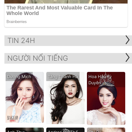
TIN 24H
NGƯỜI NỔI TIẾNG
Dương Mịch
Tăng Thanh Hà
Hoa Hậu Kỳ
Duyên