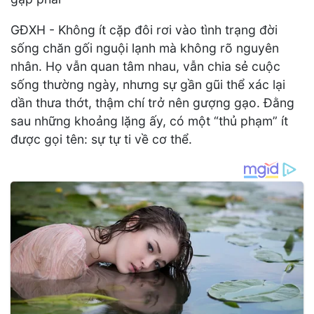
GĐXH - Không ít cặp đôi rơi vào tình trạng đời
sống chăn gối nguội lạnh mà không rõ nguyên
nhân. Họ vẫn quan tâm nhau, vẫn chia sẻ cuộc
sống thường ngày, nhưng sự gần gũi thể xác lại
dần thưa thớt, thậm chí trở nên gượng gạo. Đằng
sau những khoảng lặng ấy, có một “thủ phạm” ít
được gọi tên: sự tự ti về cơ thể.