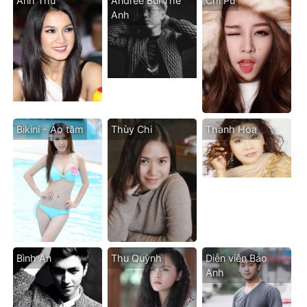
Anh Thư
Andree Bùi Thế
Chi Pu
Anh
Bikini - Áo tăm
Thùy Chi
Thanh Hoa
Bình An
Thu Quỳnh
Diễn viên Bảo
Anh