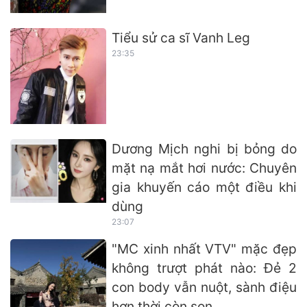
Tiểu sử ca sĩ Vanh Leg
23:35
Dương Mịch nghi bị bỏng do
mặt nạ mắt hơi nước: Chuyên
gia khuyến cáo một điều khi
dùng
23:07
"MC xinh nhất VTV" mặc đẹp
không trượt phát nào: Đẻ 2
con body vẫn nuột, sành điệu
hơn thời còn son