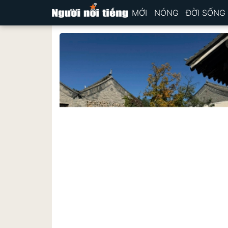
MỚI
NÓNG
ĐỜI SỐNG