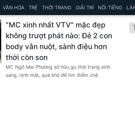
VĂN HÓA
TRẺ
THỜI TRANG
GIẢI TRÍ
NỔI TIẾNG
LÀ
"MC xinh nhất VTV" mặc đẹp
không trượt phát nào: Đẻ 2 con
body vẫn nuột, sành điệu hơn
thời còn son
MC Ngô Mai Phương sở hữu gu thời trang xinh
sang, nịnh mắt, quá khó để tìm điểm chê.