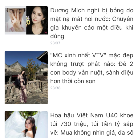
Dương Mịch nghi bị bỏng do
mặt nạ mắt hơi nước: Chuyên
gia khuyến cáo một điều khi
dùng
23:07
"MC xinh nhất VTV" mặc đẹp
không trượt phát nào: Đẻ 2
con body vẫn nuột, sành điệu
hơn thời còn son
23:38
Hoa hậu Việt Nam U40 khoe
túi 730 triệu, túi tiền tỷ sắp
về: Mua không nhìn giá, đa số