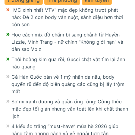
"MC xinh nhất VTV" mặc đẹp không trượt phát
nào: Đẻ 2 con body vẫn nuột, sành điệu hơn thời
còn son
Học cách mix đồ chấm bi sang chảnh từ Huyền
Lizzie, Minh Trang - nữ chính "Không giới hạn" và
dàn sao Vbiz
Thời hoàng kim qua rồi, Gucci chật vật tìm lại ánh
hào quang
Cả Hàn Quốc bàn về 1 mỹ nhân da nâu, body
quyến rũ đến độ biển quảng cáo cũng bị lấy trộm
mất
Sơ mi xanh dương và quần ống rộng: Công thức
mặc đẹp tối giản nhưng vẫn toát lên khí chất thanh
lịch
4 kiểu áo trắng “must-have” mùa hè 2026 giúp
nâng tầm phong cách và vẻ ngoài tươi tắn