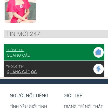
TIN MỚI 247
THÔNG TIN
QUẢNG CÁO
THÔNG TIN
QUẢNG CÁO
QC
NGƯỜI NỔI TIẾNG
GIỚI TRẺ
TÌNH YÊU GIỚI TÍNH
TRANG TRÍ NỘI THẤT