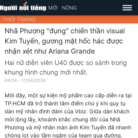
MỚI
NÓNG
THỜI TRANG
Nhã Phương "đụng" chiến thần visual
Kim Tuyến, gương mặt hốc hác được
nhận xét như Ariana Grande
Hai nữ diễn viên U40 được so sánh trong
khung hình chung mới nhất.
04:04 - 11/04/2026
Mới đây, một sự kiện mỹ phẩm cao cấp diễn ra tại
TP.HCM đã trở thành tâm điểm chú ý khi quy tụ
dàn mỹ nhân đình đám của Vbiz. Giữa dàn khách
mời lộng lẫy, khoảnh khắc chung đôi của Nhã
Phương và mỹ nhân màn ảnh Kim Tuyến đã nhanh
chóng lọt vào tầm ngắm của team qua đường.