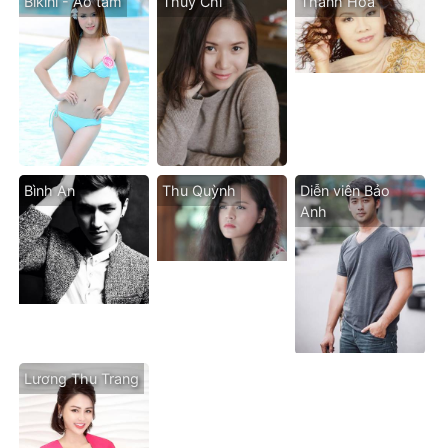
Bikini - Áo tăm
Thùy Chi
Thanh Hoa
Bình An
Thu Quỳnh
Diễn viên Bảo
Anh
Lương Thu Trang