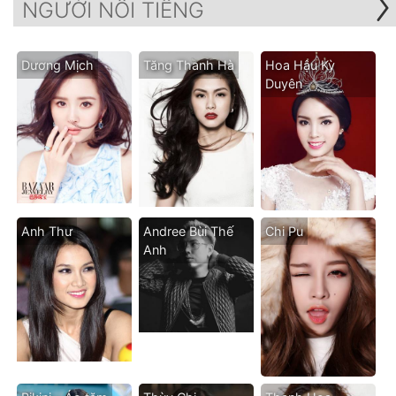
NGƯỜI NỔI TIẾNG
Dương Mịch
Tăng Thanh Hà
Hoa Hậu Kỳ
Duyên
Anh Thư
Andree Bùi Thế
Chi Pu
Anh