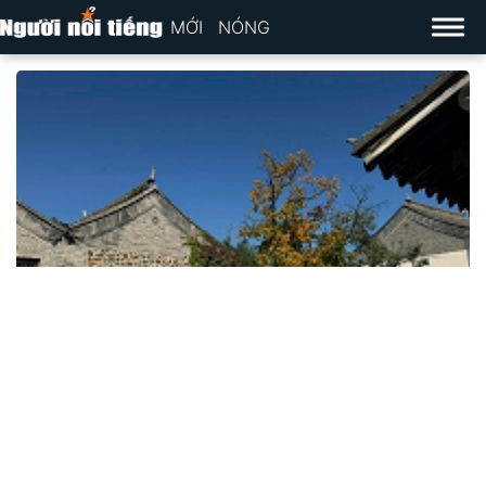
MỚI
NÓNG