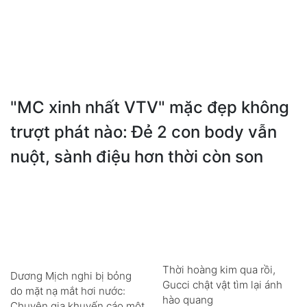
"MC xinh nhất VTV" mặc đẹp không
trượt phát nào: Đẻ 2 con body vẫn
nuột, sành điệu hơn thời còn son
Thời hoàng kim qua rồi,
Dương Mịch nghi bị bỏng
Gucci chật vật tìm lại ánh
do mặt nạ mắt hơi nước:
hào quang
Chuyên gia khuyến cáo một