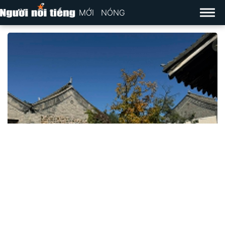
MỚI
NÓNG