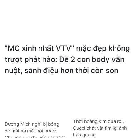
"MC xinh nhất VTV" mặc đẹp không
trượt phát nào: Đẻ 2 con body vẫn
nuột, sành điệu hơn thời còn son
Thời hoàng kim qua rồi,
Dương Mịch nghi bị bỏng
Gucci chật vật tìm lại ánh
do mặt nạ mắt hơi nước:
hào quang
Chuyên gia khuyến cáo một