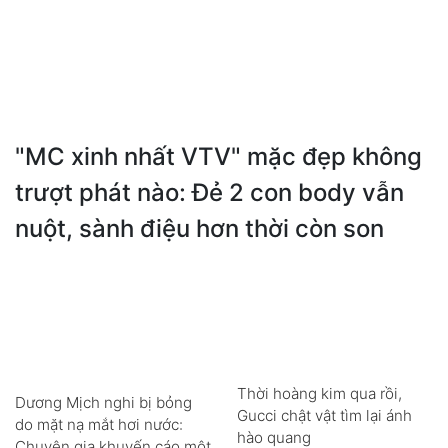
"MC xinh nhất VTV" mặc đẹp không
trượt phát nào: Đẻ 2 con body vẫn
nuột, sành điệu hơn thời còn son
Thời hoàng kim qua rồi,
Dương Mịch nghi bị bỏng
Gucci chật vật tìm lại ánh
do mặt nạ mắt hơi nước:
hào quang
Chuyên gia khuyến cáo một