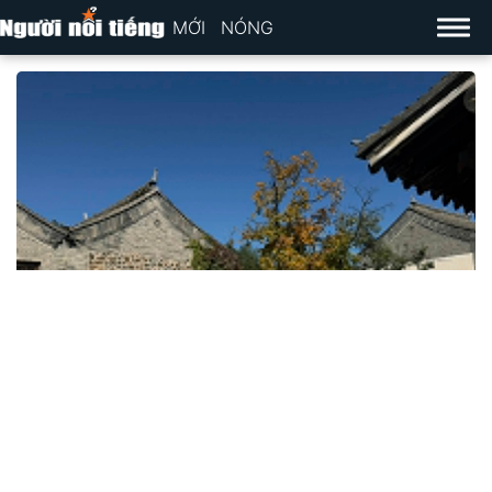
MỚI
NÓNG