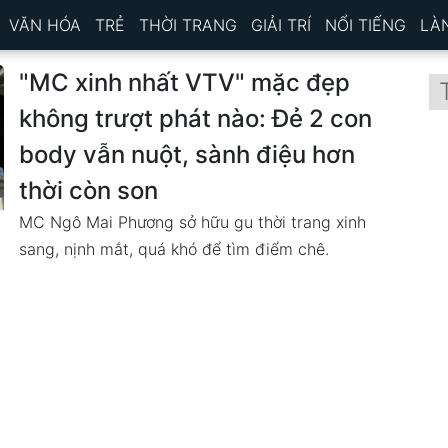
VĂN HÓA
TRẺ
THỜI TRANG
GIẢI TRÍ
NỔI TIẾNG
LÀ
"MC xinh nhất VTV" mặc đẹp
không trượt phát nào: Đẻ 2 con
body vẫn nuột, sành điệu hơn
thời còn son
MC Ngô Mai Phương sở hữu gu thời trang xinh
sang, nịnh mắt, quá khó để tìm điểm chê.