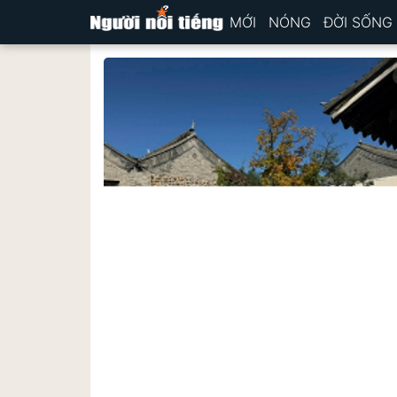
MỚI
NÓNG
ĐỜI SỐNG