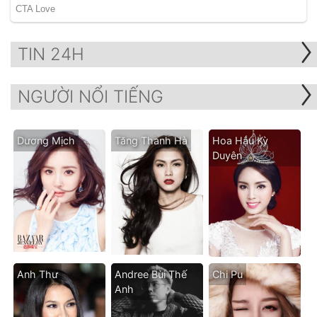
TIN 24H
NGƯỜI NỔI TIẾNG
Dương Mịch
Tăng Thanh Hà
Hoa Hậu Kỳ
Duyên
Anh Thư
Andree Bùi Thế
Chi Pu
Anh