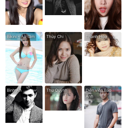
Bikini - Áo tăm
Thùy Chi
Thanh Hoa
Bình An
Thu Quỳnh
Diễn viên Bảo
Anh