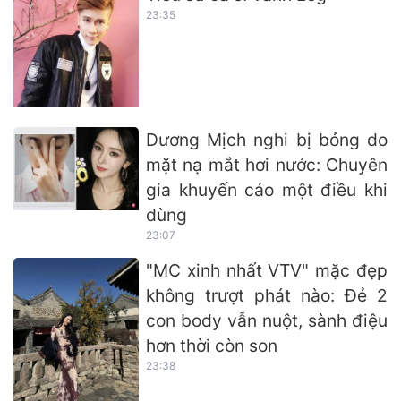
23:35
Dương Mịch nghi bị bỏng do
mặt nạ mắt hơi nước: Chuyên
gia khuyến cáo một điều khi
dùng
23:07
"MC xinh nhất VTV" mặc đẹp
không trượt phát nào: Đẻ 2
con body vẫn nuột, sành điệu
hơn thời còn son
23:38