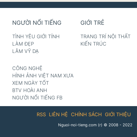
NGƯỜI NỔI TIẾNG
GIỚI TRẺ
TÌNH YÊU GIỚI TÍNH
TRANG TRÍ NỘI THẤT
LÀM ĐẸP
KIẾN TRÚC
LÂM VỸ DẠ
CÔNG NGHỆ
HÌNH ẢNH VIỆT NAM XƯA
XEM NGÀY TỐT
BTV HOÀI ANH
NGƯỜI NỔI TIẾNG FB
RSS
LIÊN HỆ
CHÍNH SÁCH
GIỚI THIỆU
Nguoi-noi-tieng.com (r)
© 2008 - 2022