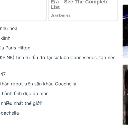
 như hoa
 dính
a Paris Hilton
INK) tình tứ dìu đỡ tại sự kiện Canneseries, tạo nên
 47
 thần robot trên sân khấu Coachella
o hành tình dục dã man'
nhiều nhất thế giới'
Coachella