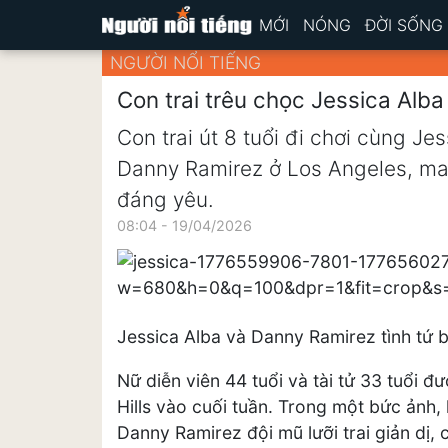
MỚI
NÓNG
ĐỜI SỐNG
NGƯỜI NỔI TIẾNG
Con trai trêu chọc Jessica Alba
Con trai út 8 tuổi đi chơi cùng Je
Danny Ramirez ở Los Angeles, ma
đáng yêu.
08:04 - 19/04/2026
Jessica Alba và Danny Ramirez tình tứ 
Nữ diễn viên 44 tuổi và tài tử 33 tuổi đ
Hills vào cuối tuần. Trong một bức ảnh,
Danny Ramirez đội mũ lưỡi trai giản dị,