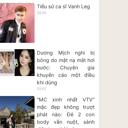
Tiểu sử ca sĩ Vanh Leg
23:35
Dương Mịch nghi bị
bỏng do mặt nạ mắt hơi
nước: Chuyên gia
khuyến cáo một điều
khi dùng
23:07
"MC xinh nhất VTV"
mặc đẹp không trượt
phát nào: Đẻ 2 con
body vẫn nuột, sành