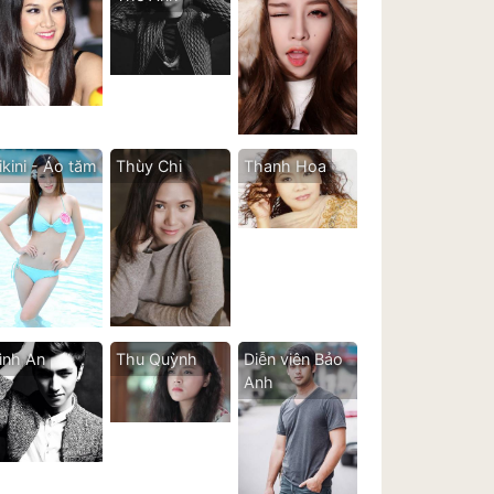
ikini - Áo tăm
Thùy Chi
Thanh Hoa
ình An
Thu Quỳnh
Diễn viên Bảo
Anh