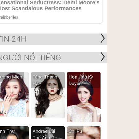
TIN 24H
NGƯỜI NỔI TIẾNG
ương Mịch
Tăng Thanh
Hoa Hậu Kỳ
Hà
Duyên
nh Thư
Andree Bùi
Chi Pu
Thế Anh