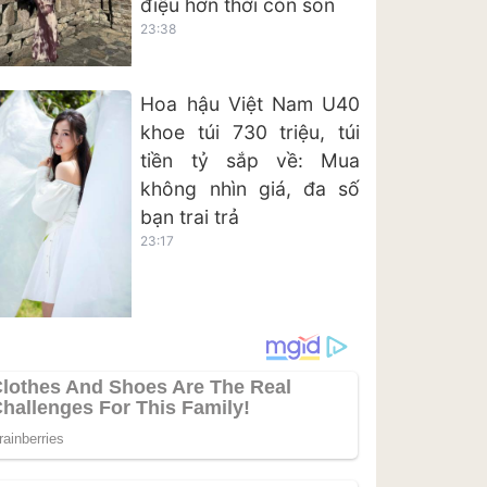
điệu hơn thời còn son
23:38
Hoa hậu Việt Nam U40
khoe túi 730 triệu, túi
tiền tỷ sắp về: Mua
không nhìn giá, đa số
bạn trai trả
23:17