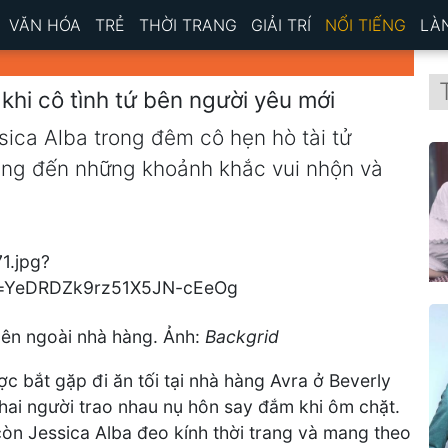
VĂN HÓA
TRẺ
THỜI TRANG
GIẢI TRÍ
NỔI TIẾNG
LÀ
 khi cô tình tứ bên người yêu mới
ssica Alba trong đêm cô hẹn hò tài tử
ng đến những khoảnh khắc vui nhộn và
bên ngoài nhà hàng. Ảnh:
Backgrid
ược bắt gặp đi ăn tối tại nhà hàng Avra ở Beverly
 hai người trao nhau nụ hôn say đắm khi ôm chặt.
 còn Jessica Alba đeo kính thời trang và mang theo