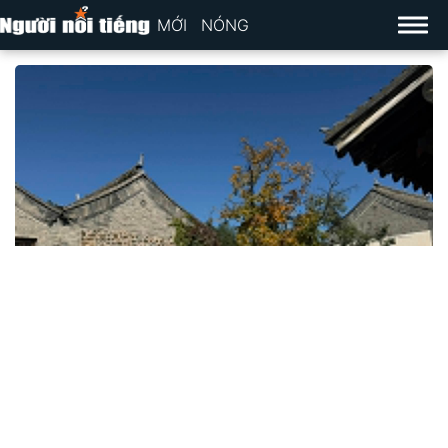
MỚI
NÓNG