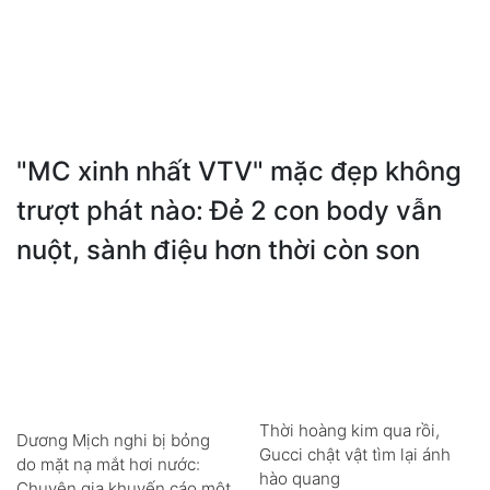
"MC xinh nhất VTV" mặc đẹp không
trượt phát nào: Đẻ 2 con body vẫn
nuột, sành điệu hơn thời còn son
Thời hoàng kim qua rồi,
Dương Mịch nghi bị bỏng
Gucci chật vật tìm lại ánh
do mặt nạ mắt hơi nước:
hào quang
Chuyên gia khuyến cáo một