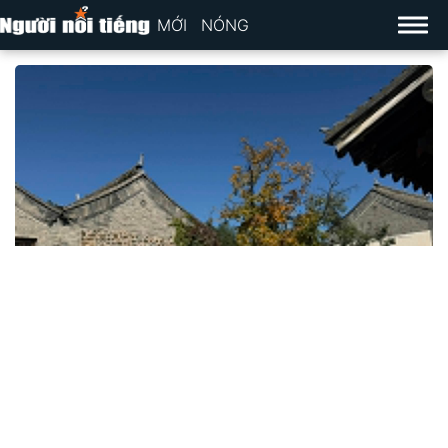
MỚI
NÓNG