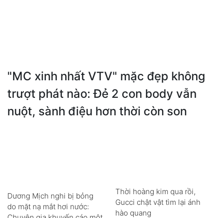
"MC xinh nhất VTV" mặc đẹp không
trượt phát nào: Đẻ 2 con body vẫn
nuột, sành điệu hơn thời còn son
Thời hoàng kim qua rồi,
Dương Mịch nghi bị bỏng
Gucci chật vật tìm lại ánh
do mặt nạ mắt hơi nước:
hào quang
Chuyên gia khuyến cáo một