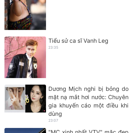
Tiểu sử ca sĩ Vanh Leg
23:35
Dương Mịch nghi bị bỏng do
mặt nạ mắt hơi nước: Chuyên
gia khuyến cáo một điều khi
dùng
23:07
"MC xinh nhất VTV" mặc đẹp