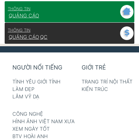
THÔNG TIN
QUẢNG CÁO
THÔNG TIN
QUẢNG CÁO
QC
NGƯỜI NỔI TIẾNG
GIỚI TRẺ
TÌNH YÊU GIỚI TÍNH
TRANG TRÍ NỘI THẤT
LÀM ĐẸP
KIẾN TRÚC
LÂM VỸ DẠ
CÔNG NGHỆ
HÌNH ẢNH VIỆT NAM XƯA
XEM NGÀY TỐT
BTV HOÀI ANH