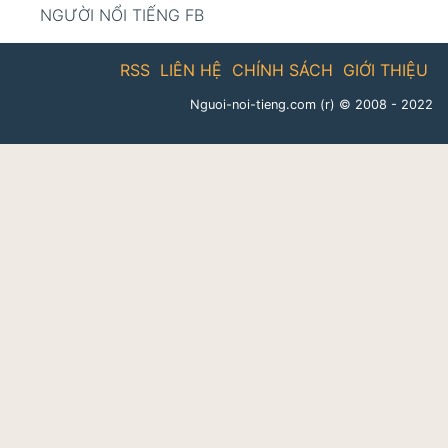
NGƯỜI NỔI TIẾNG FB
RSS
LIÊN HỆ
CHÍNH SÁCH
GIỚI THIỆU
Nguoi-noi-tieng.com (r)
© 2008 - 2022