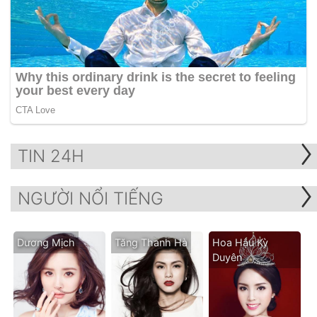
TIN 24H
NGƯỜI NỔI TIẾNG
Dương Mịch
Tăng Thanh Hà
Hoa Hậu Kỳ
Duyên