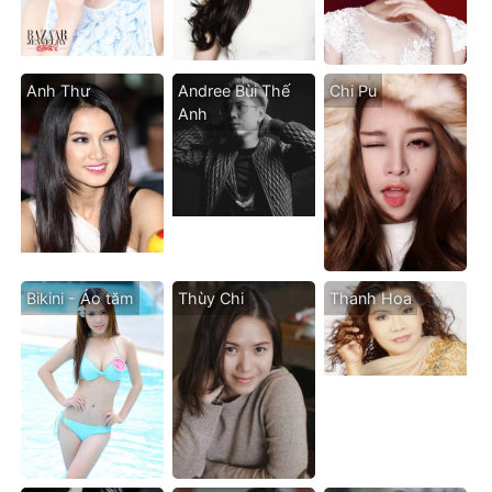
Anh Thư
Andree Bùi Thế
Chi Pu
Anh
Bikini - Áo tăm
Thùy Chi
Thanh Hoa