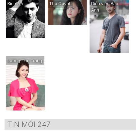
Bình An
Thu Quỳnh
Diễn viên Bảo
Anh
Lương Thu Trang
TIN MỚI 247