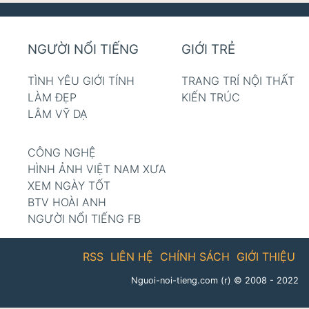
NGƯỜI NỔI TIẾNG
GIỚI TRẺ
TÌNH YÊU GIỚI TÍNH
TRANG TRÍ NỘI THẤT
LÀM ĐẸP
KIẾN TRÚC
LÂM VỸ DẠ
CÔNG NGHỆ
HÌNH ẢNH VIỆT NAM XƯA
XEM NGÀY TỐT
BTV HOÀI ANH
NGƯỜI NỔI TIẾNG FB
RSS
LIÊN HỆ
CHÍNH SÁCH
GIỚI THIỆU
Nguoi-noi-tieng.com (r)
© 2008 - 2022