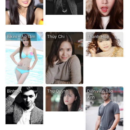
Bikini - Áo tăm
Thùy Chi
Thanh Hoa
Bình An
Thu Quỳnh
Diễn viên Bảo
Anh