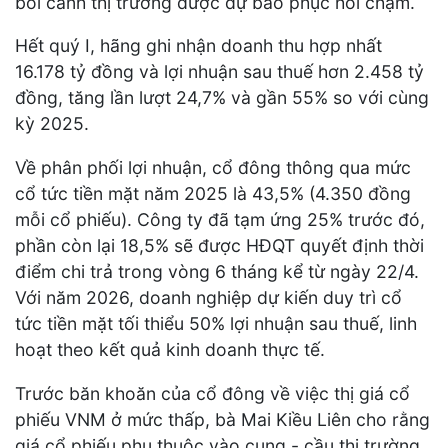
bối cảnh thị trường được dự báo phục hồi chậm.
Hết quý I, hãng ghi nhận doanh thu hợp nhất
16.178 tỷ đồng và lợi nhuận sau thuế hơn 2.458 tỷ
đồng, tăng lần lượt 24,7% và gần 55% so với cùng
kỳ 2025.
Về phân phối lợi nhuận, cổ đông thông qua mức
cổ tức tiền mặt năm 2025 là 43,5% (4.350 đồng
mỗi cổ phiếu). Công ty đã tạm ứng 25% trước đó,
phần còn lại 18,5% sẽ được HĐQT quyết định thời
điểm chi trả trong vòng 6 tháng kể từ ngày 22/4.
Với năm 2026, doanh nghiệp dự kiến duy trì cổ
tức tiền mặt tối thiểu 50% lợi nhuận sau thuế, linh
hoạt theo kết quả kinh doanh thực tế.
Trước băn khoăn của cổ đông về việc thị giá cổ
phiếu VNM ở mức thấp, bà Mai Kiều Liên cho rằng
giá cổ phiếu phụ thuộc vào cung - cầu thị trường,