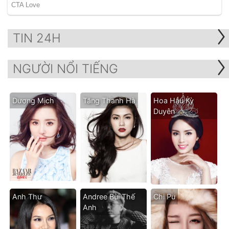
TIN 24H
NGƯỜI NỔI TIẾNG
Dương Mịch
Tăng Thanh Hà
Hoa Hậu Kỳ
Duyên
Anh Thư
Andree Bùi Thế
Chi Pu
Anh