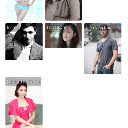
Bình An
Thu Quỳnh
Diễn viên Bảo
Anh
Lương Thu Trang