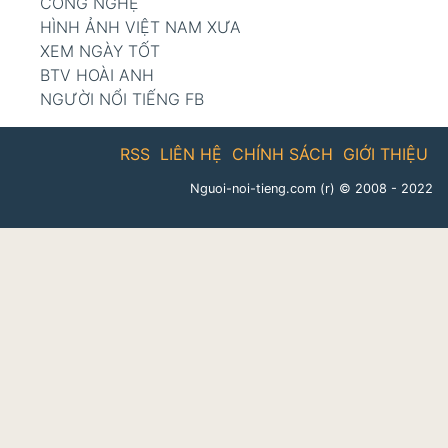
CÔNG NGHỆ
HÌNH ẢNH VIỆT NAM XƯA
XEM NGÀY TỐT
BTV HOÀI ANH
NGƯỜI NỔI TIẾNG FB
RSS
LIÊN HỆ
CHÍNH SÁCH
GIỚI THIỆU
Nguoi-noi-tieng.com (r)
© 2008 - 2022