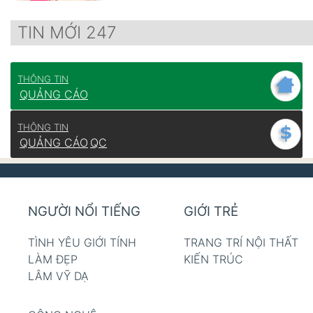
TIN MỚI 247
THÔNG TIN
QUẢNG CÁO
THÔNG TIN
QUẢNG CÁO
QC
NGƯỜI NỔI TIẾNG
GIỚI TRẺ
TÌNH YÊU GIỚI TÍNH
TRANG TRÍ NỘI THẤT
LÀM ĐẸP
KIẾN TRÚC
LÂM VỸ DẠ