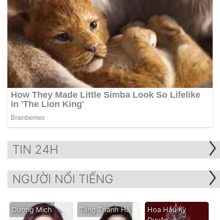
TIN 24H
NGƯỜI NỔI TIẾNG
Dương Mịch
Tăng Thanh Hà
Hoa Hậu Kỳ
Duyên