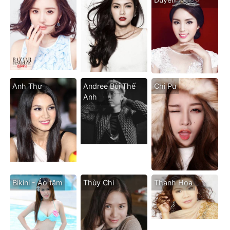
Anh Thư
Andree Bùi Thế
Chi Pu
Anh
Bikini - Áo tăm
Thùy Chi
Thanh Hoa