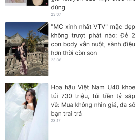
dùng
23:07
"MC xinh nhất VTV" mặc đẹp
không trượt phát nào: Đẻ 2
con body vẫn nuột, sành điệu
hơn thời còn son
23:38
Hoa hậu Việt Nam U40 khoe
túi 730 triệu, túi tiền tỷ sắp
về: Mua không nhìn giá, đa số
bạn trai trả
23:17