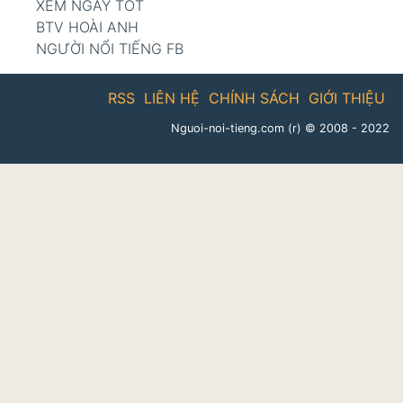
XEM NGÀY TỐT
BTV HOÀI ANH
NGƯỜI NỔI TIẾNG FB
RSS
LIÊN HỆ
CHÍNH SÁCH
GIỚI THIỆU
Nguoi-noi-tieng.com (r)
© 2008 - 2022