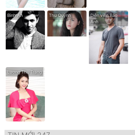
Bình An
Thu Quỳnh
Diễn viên Bảo
Anh
Lương Thu Trang