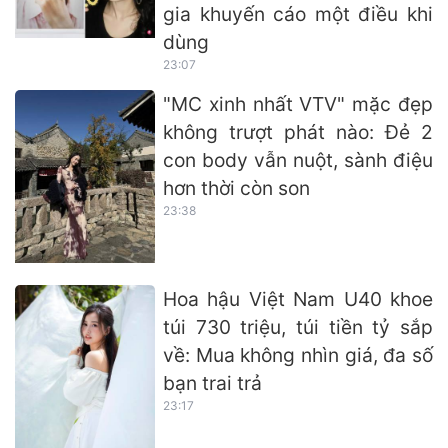
gia khuyến cáo một điều khi
dùng
23:07
"MC xinh nhất VTV" mặc đẹp
không trượt phát nào: Đẻ 2
con body vẫn nuột, sành điệu
hơn thời còn son
23:38
Hoa hậu Việt Nam U40 khoe
túi 730 triệu, túi tiền tỷ sắp
về: Mua không nhìn giá, đa số
bạn trai trả
23:17