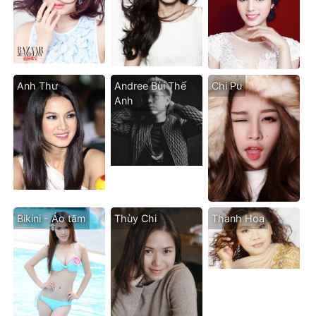
Anh Thư
Andree Bùi Thế
Chi Pu
Anh
Bikini - Áo tăm
Thùy Chi
Thanh Hoa