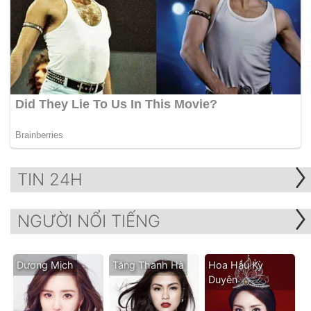
TIN 24H
NGƯỜI NỔI TIẾNG
Dương Mịch
Tăng Thanh Hà
Hoa Hậu Kỳ
Duyên