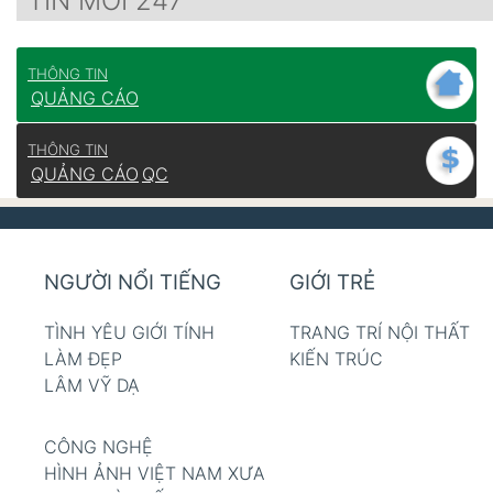
TIN MỚI 247
THÔNG TIN
QUẢNG CÁO
THÔNG TIN
QUẢNG CÁO
QC
NGƯỜI NỔI TIẾNG
GIỚI TRẺ
TÌNH YÊU GIỚI TÍNH
TRANG TRÍ NỘI THẤT
LÀM ĐẸP
KIẾN TRÚC
LÂM VỸ DẠ
CÔNG NGHỆ
HÌNH ẢNH VIỆT NAM XƯA