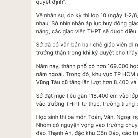
quyết định".
Về nhân sự, do kỳ thi lớp 10 (ngày 1-2/6
nhau, Sở nhìn nhận áp lực huy động giáo 
năng, các giáo viên THPT sẽ được điều đ
Sở đã có văn bản hạn chế giáo viên đi n
trưởng thận trọng khi ký duyệt cho thầy
Năm nay, thành phố có hơn 169.000 học
năm ngoái. Trong đó, khu vực TP HCM c
Vũng Tàu cũ tăng lần lượt hơn 8.400 và
Sở đặt mục tiêu gần 118.400 em vào lớp 
vào trường THPT tư thục, trường trung
Học sinh thi ba môn Toán, Văn, Ngoại n
Nhóm có nguyện vọng vào trường chuyê
đảo Thạnh An, đặc khu Côn Đảo, các tr