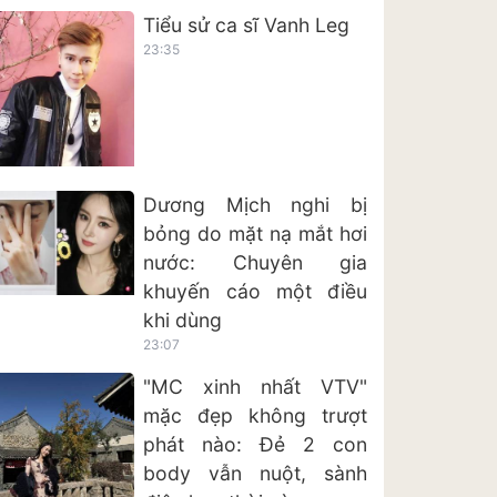
Tiểu sử ca sĩ Vanh Leg
23:35
Dương Mịch nghi bị
bỏng do mặt nạ mắt hơi
nước: Chuyên gia
khuyến cáo một điều
khi dùng
23:07
"MC xinh nhất VTV"
mặc đẹp không trượt
phát nào: Đẻ 2 con
body vẫn nuột, sành