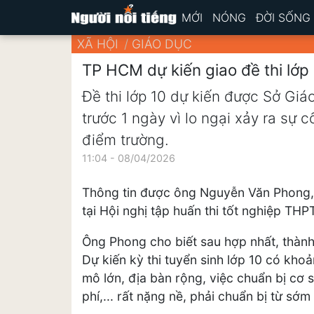
MỚI
NÓNG
ĐỜI SỐNG
XÃ HỘI
GIÁO DỤC
TP HCM dự kiến giao đề thi lớp
Đề thi lớp 10 dự kiến được Sở Giá
trước 1 ngày vì lo ngại xảy ra sự 
điểm trường.
11:04 - 08/04/2026
Thông tin được ông Nguyễn Văn Phong,
tại Hội nghị tập huấn thi tốt nghiệp TH
Ông Phong cho biết sau hợp nhất, thàn
Dự kiến kỳ thi tuyển sinh lớp 10 có kho
mô lớn, địa bàn rộng, việc chuẩn bị cơ s
phí,... rất nặng nề, phải chuẩn bị từ sớ