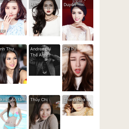
Hà
Duyên
nh Thư
Andree Bùi
Chi Pu
Thế Anh
ikini - Áo tăm
Thùy Chi
Thanh Hoa