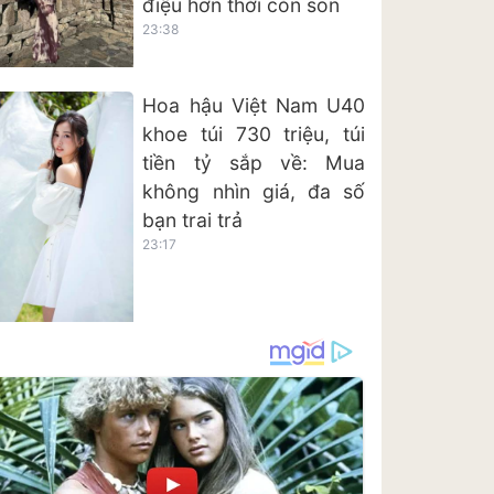
điệu hơn thời còn son
23:38
Hoa hậu Việt Nam U40
khoe túi 730 triệu, túi
tiền tỷ sắp về: Mua
không nhìn giá, đa số
bạn trai trả
23:17