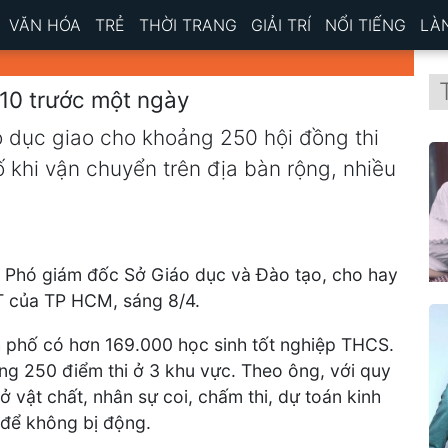
VĂN HÓA
TRẺ
THỜI TRANG
GIẢI TRÍ
NỔI TIẾNG
LÀ
 10 trước một ngày
o dục giao cho khoảng 250 hội đồng thi
cố khi vận chuyển trên địa bàn rộng, nhiều
 Phó giám đốc Sở Giáo dục và Đào tạo, cho hay
PT của TP HCM, sáng 8/4.
h phố có hơn 169.000 học sinh tốt nghiệp THCS.
ảng 250 điểm thi ở 3 khu vực. Theo ông, với quy
ở vật chất, nhân sự coi, chấm thi, dự toán kinh
m để không bị động.