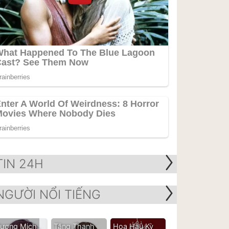
TIN 24H
NGƯỜI NỔI TIẾNG
ương Mịch
Tăng Thanh
Hoa Hậu Kỳ