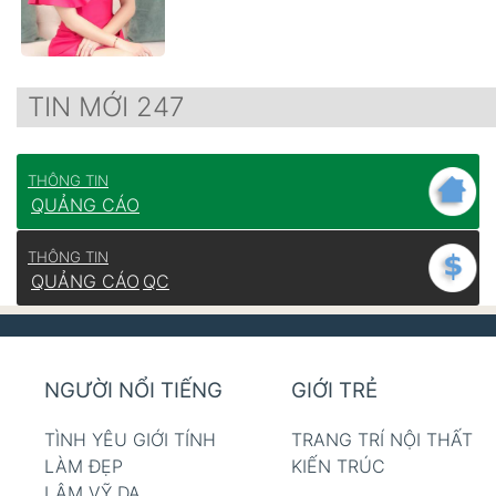
TIN MỚI 247
THÔNG TIN
QUẢNG CÁO
THÔNG TIN
QUẢNG CÁO
QC
NGƯỜI NỔI TIẾNG
GIỚI TRẺ
TÌNH YÊU GIỚI TÍNH
TRANG TRÍ NỘI THẤT
LÀM ĐẸP
KIẾN TRÚC
LÂM VỸ DẠ