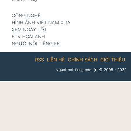
CÔNG NGHỆ
HÌNH ẢNH VIỆT NAM XƯA
XEM NGÀY TỐT
BTV HOÀI ANH
NGƯỜI NỔI TIẾNG FB
RSS
LIÊN HỆ
CHÍNH SÁCH
GIỚI THIỆU
Nguoi-noi-tieng.com (r)
© 2008 - 2022