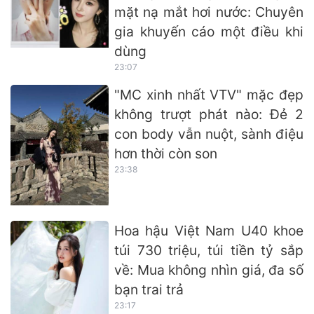
mặt nạ mắt hơi nước: Chuyên
gia khuyến cáo một điều khi
dùng
23:07
"MC xinh nhất VTV" mặc đẹp
không trượt phát nào: Đẻ 2
con body vẫn nuột, sành điệu
hơn thời còn son
23:38
Hoa hậu Việt Nam U40 khoe
túi 730 triệu, túi tiền tỷ sắp
về: Mua không nhìn giá, đa số
bạn trai trả
23:17