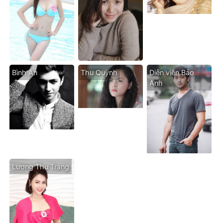
Bình An
Thu Quỳnh
Diễn viên Bảo
Anh
Lương Thu Trang