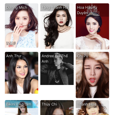
Dương Mịch
Tăng Thanh Hà
Hoa Hậu Kỳ
Duyên
Anh Thư
Andree Bùi Thế
Chi Pu
Anh
Bikini - Áo tăm
Thùy Chi
Thanh Hoa