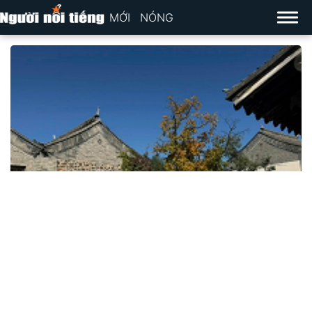
MỚI
NÓNG