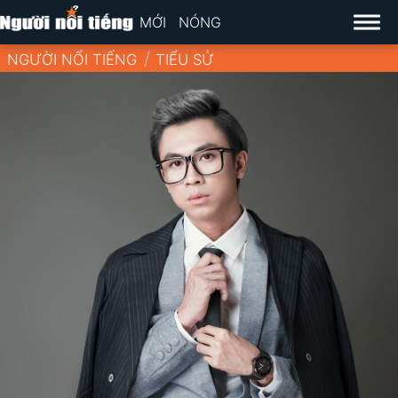
MỚI
NÓNG
NGƯỜI NỔI TIẾNG
TIỂU SỬ