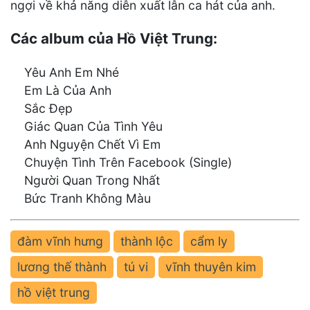
ngợi về khả năng diễn xuất lẫn ca hát của anh.
Các album của Hồ Việt Trung:
Yêu Anh Em Nhé
Em Là Của Anh
Sắc Đẹp
Giác Quan Của Tình Yêu
Anh Nguyện Chết Vì Em
Chuyện Tình Trên Facebook (Single)
Người Quan Trong Nhất
Bức Tranh Không Màu
đàm vĩnh hưng
thành lộc
cẩm ly
lương thế thành
tú vi
vĩnh thuyên kim
hồ việt trung