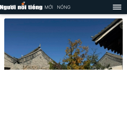
MỚI
NÓNG