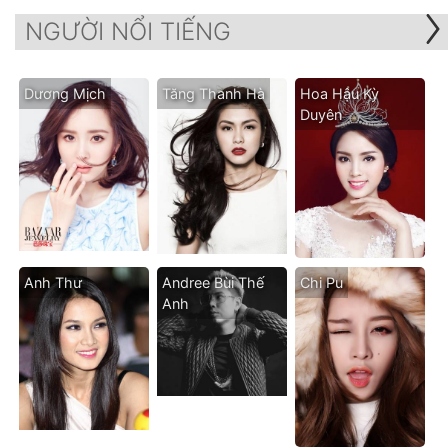
NGƯỜI NỔI TIẾNG
Dương Mịch
Tăng Thanh Hà
Hoa Hậu Kỳ
Duyên
Anh Thư
Andree Bùi Thế
Chi Pu
Anh