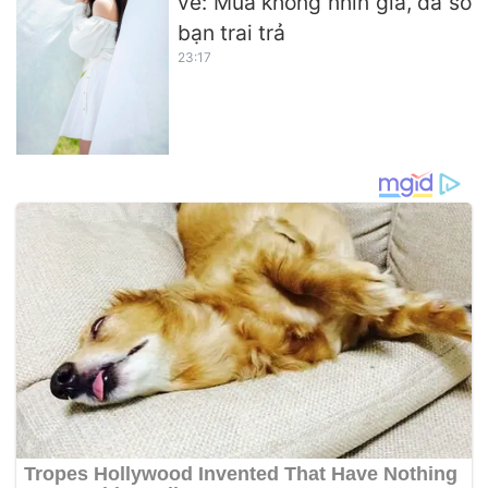
về: Mua không nhìn giá, đa số
bạn trai trả
23:17