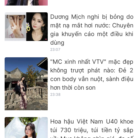
Dương Mịch nghi bị bỏng do
mặt nạ mắt hơi nước: Chuyên
gia khuyến cáo một điều khi
dùng
23:07
"MC xinh nhất VTV" mặc đẹp
không trượt phát nào: Đẻ 2
con body vẫn nuột, sành điệu
hơn thời còn son
23:38
Hoa hậu Việt Nam U40 khoe
túi 730 triệu, túi tiền tỷ sắp