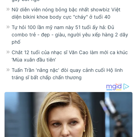
Nữ diễn viên nóng bỏng bậc nhất showbiz Việt
diện bikini khoe body cực "cháy" ở tuổi 40
Tự hỏi 100 lần mỹ nam này 51 tuổi ấy hả: Đủ
combo trẻ - đẹp - giàu, người yêu xếp hàng 2 dãy
phố
Chắt 12 tuổi của nhạc sĩ Văn Cao làm mới ca khúc
‘Mùa xuân đầu tiên’
Tuấn Trần 'nằng nặc' đòi quay cảnh cuối Hộ linh
tráng sĩ bất chấp chấn thương