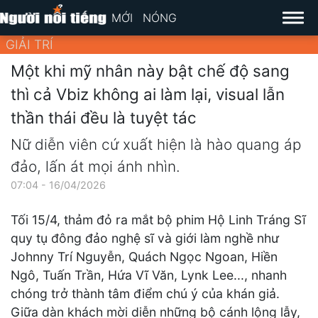
MỚI
NÓNG
GIẢI TRÍ
Một khi mỹ nhân này bật chế độ sang
thì cả Vbiz không ai làm lại, visual lẫn
thần thái đều là tuyệt tác
Nữ diễn viên cứ xuất hiện là hào quang áp
đảo, lấn át mọi ánh nhìn.
07:04 - 16/04/2026
Tối 15/4, thảm đỏ ra mắt bộ phim Hộ Linh Tráng Sĩ
quy tụ đông đảo nghệ sĩ và giới làm nghề như
Johnny Trí Nguyễn, Quách Ngọc Ngoan, Hiền
Ngô, Tuấn Trần, Hứa Vĩ Văn, Lynk Lee..., nhanh
chóng trở thành tâm điểm chú ý của khán giả.
Giữa dàn khách mời diễn những bộ cánh lộng lẫy,