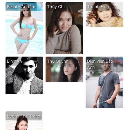
Bikini - Áo tăm
Thùy Chi
Thanh Hoa
Bình An
Thu Quỳnh
Diễn viên Bảo
Anh
Lương Thu Trang