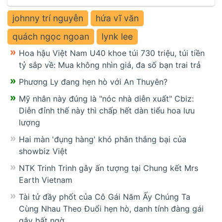
johnny trí nguyễn
hứa vĩ văn
quách ngọc ngoan
lynk lee
Hoa hậu Việt Nam U40 khoe túi 730 triệu, túi tiền
tỷ sắp về: Mua không nhìn giá, đa số bạn trai trả
Phương Ly đang hẹn hò với An Thuyên?
Mỹ nhân này đúng là "nóc nhà diễn xuất" Cbiz:
Diễn đỉnh thế này thì chấp hết dàn tiểu hoa lưu
lượng
Hai màn 'đụng hàng' khó phân thắng bại của
showbiz Việt
NTK Trinh Trinh gây ấn tượng tại Chung kết Mrs
Earth Vietnam
Tài tử đầy phốt của Cô Gái Năm Ấy Chúng Ta
Cùng Nhau Theo Đuổi hẹn hò, danh tính đàng gái
gây bất ngờ